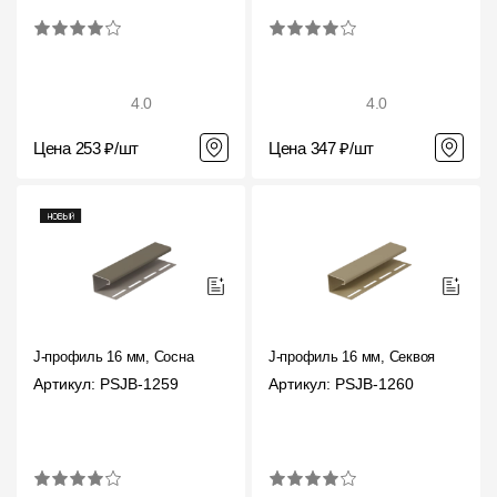
Фасадные панели
Фасадная плитка
Комплектующие для фасадов
4.0
4.0
Цена 253 ₽/шт
Цена 347 ₽/шт
Пленки и мембраны
Мягкая кровля
Однослойная черепица
Ламинированная черепица
Комплектующие к кровле
J-профиль 16 мм, Сосна
J-профиль 16 мм, Секвоя
Артикул: PSJB-1259
Артикул: PSJB-1260
Кровельная вентиляция
Водостоки