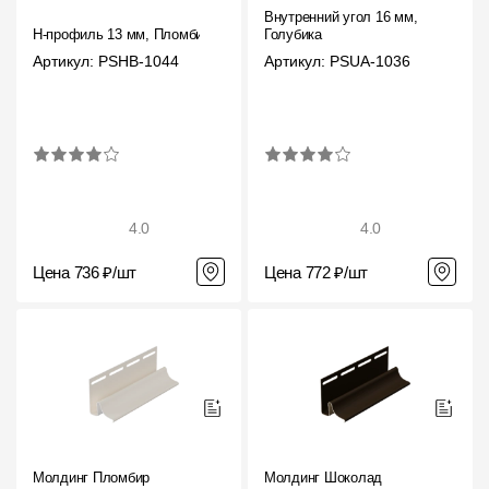
Внутренний угол 16 мм,
H-профиль 13 мм, Пломбир
Голубика
О компании
Артикул: PSHB-1044
Артикул: PSUA-1036
Контакты
Контроль качества кровли
Качество фасадов
Награды
4.0
4.0
Отправка рекламации
Цена 736 ₽/шт
Цена 772 ₽/шт
Предложения по сотрудничеству
Вакансии
B2B
Отзывы
Молдинг Пломбир
Молдинг Шоколад