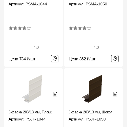
Где купить?
Артикул: PSMA-1044
Артикул: PSMA-1050
Челябинская область
4.0
4.0
Контакты
Цена 734 ₽/шт
Цена 852 ₽/шт
8 800 100 71 45
site@docke.ru
Адрес
125212, Россия, Москва, Головинское ш., д. 5, стр. 1
(БЦ
"Водный")
Режим работы
Пн-Пт - 10-19
Сб-Вс - выходной
J-фаска 203/13 мм, Пломбир
J-фаска 203/13 мм, Шоколад
Артикул: PSJF-1044
Артикул: PSJF-1050