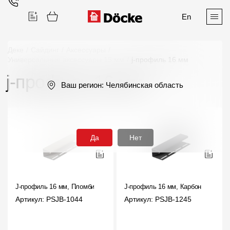
En
Деке
/
Сайдинг
/
Аксессуары
/
Универсальные аксессуары 15 мм
/
j-профиль 16 мм
j-профиль 16 мм
Поиск
Ваш регион:
Челябинская область
Да
Нет
Продукция
Фасадные материалы
J-профиль 16 мм, Пломбир
J-профиль 16 мм, Карбон
Сайдинг
Артикул: PSJB-1044
Артикул: PSJB-1245
Софиты