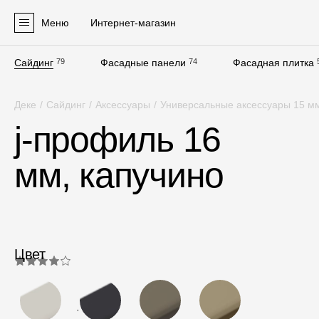
Меню
Интернет-магазин
Сайдинг
79
Фасадные панели
74
Фасадная плитка
Продукция
Деке
/
Сайдинг
/
Аксессуары
/
Универсальные аксессуары 15 м
Фасадные материалы
j-профиль 16
Сайдинг
мм, капучино
Софиты
Фасадные панели
Фасадная плитка
Комплектующие для фасадов
Цвет
Пленки и мембраны
4.0