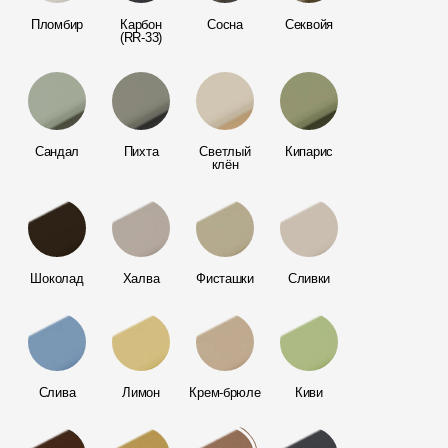
Мягкая кровля
Пломбир
Карбон
Сосна
Секвойя
Однослойная черепица
(RR-33)
Ламинированная черепица
Комплектующие к кровле
Кровельная вентиляция
Сандал
Пихта
Светлый
Кипарис
клён
Водостоки
Пластиковые водосточные
системы
Шоколад
Халва
Фисташки
Сливки
Металлические водосточные
системы
Водосборник
Слива
Лимон
Крем-брюле
Киви
Чердачные лестницы