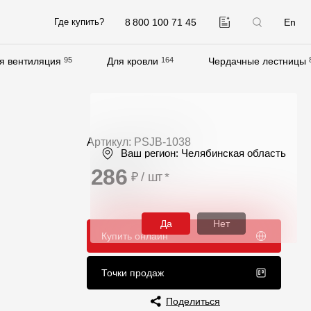
8 800 100 71 45
En
Где купить?
я вентиляция
95
Для кровли
164
Чердачные лестницы
Компания
О компании
Контакты
Артикул: PSJB-1038
Ваш регион:
Челябинская область
Контроль качества кровли
286
₽ / шт
*
Качество фасадов
Награды
Да
Нет
Купить онлайн
Отправка рекламации
Предложения по сотрудничеству
Точки продаж
Вакансии
Поделиться
B2B