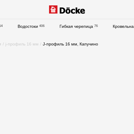
54
Водостоки
406
Гибкая черепица
76
Кровельна
Документация
м
/
j-профиль 16 мм
/
J-профиль 16 мм, Капучино
Документация
Инструкции по монтажу
Технические листы
Рекламные материалы
Сертификаты
Гарантии
Чертежи
Текстуры
Фото объектов