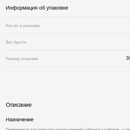
Информация об упаковке
Кол-во в упаковке
Вес брутто
3
Размер упаковки
Описание
Назначение
Применяется для закрытия торцов панелей сайдинга и софитов, а так