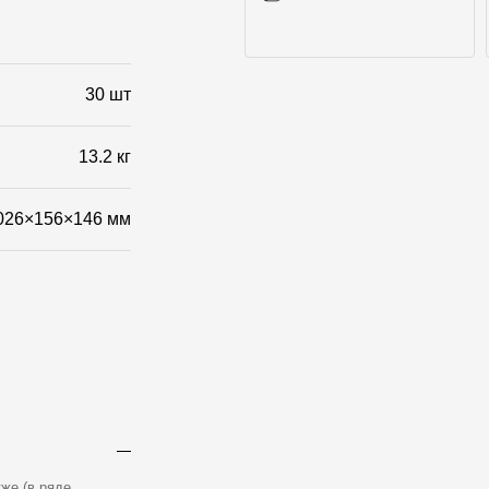
Фото объектов
30 шт
13.2 кг
026×156×146 мм
же (в ряде