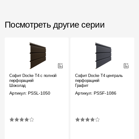
Чертежи
Текстуры
Посмотреть другие серии
Фото объектов
Вопрос-ответ/Faq
Статьи
Сервисы
Софит Docke T4 с полной
Софит Docke T4 центральной
перфорацией
перфорацией
Шоколад
Графит
Конструктор
Артикул: PSSL-1050
Артикул: PSSF-1086
Калькулятор
Цены
Компания