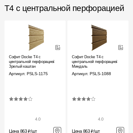
Фасадные панели
T4 с центральной перфорацией
Фасадная плитка
Комплектующие для фасадов
Пленки и мембраны
Софит Docke T4 с
Софит Docke T4 с
Мягкая кровля
центральной перфорацией
центральной перфорацией
Зрелый каштан
Миндаль
Однослойная черепица
Артикул: PSLS-1175
Артикул: PSLS-1088
Ламинированная черепица
Комплектующие к кровле
Кровельная вентиляция
4.0
4.0
Водостоки
Цена 863 ₽/шт
Цена 863 ₽/шт