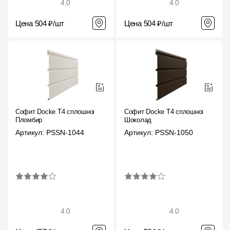
4.0
4.0
О компании
Цена 504 ₽/шт
Цена 504 ₽/шт
Контакты
Контроль качества кровли
Качество фасадов
Награды
Софит Docke T4 сплошной
Софит Docke T4 сплошной
Отправка рекламации
Пломбир
Шоколад
Артикул: PSSN-1044
Артикул: PSSN-1050
Предложения по сотрудничеству
Вакансии
B2B
Отзывы
4.0
4.0