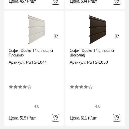
Цена 457 ₽/шт
Цена 504 ₽/шт
Где купить?
Челябинская область
Софит Docke T4 сплошной
Софит Docke T4 сплошной
Контакты
Пломбир
Шоколад
8 800 100 71 45
site@docke.ru
Артикул: PSTS-1044
Артикул: PSTS-1050
Адрес
125212, Россия, Москва, Головинское ш., д. 5, стр. 1
(БЦ
"Водный")
Режим работы
Пн-Пт - 10-19
4.0
4.0
Сб-Вс - выходной
Цена 519 ₽/шт
Цена 611 ₽/шт