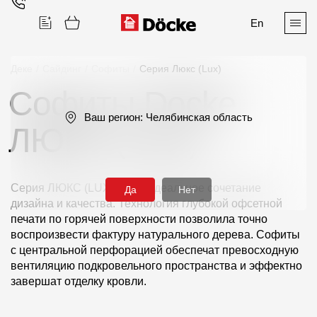
En
Деке
/
Сайдинг
/
Софиты
/
Серия Люкс (Lux)
Софиты Docke
Поиск
Ваш регион:
Челябинская область
ЛЮКС (LUX)
Серия ЛЮКС (LUX)— это идеальное сочетание
Да
Нет
дизайна и качества. Технология глубокой офсетной
Продукция
печати по горячей поверхности позволила точно
воспроизвести фактуру натурального дерева. Софиты
Фасадные материалы
с центральной перфорацией обеспечат превосходную
вентиляцию подкровельного пространства и эффектно
Сайдинг
завершат отделку кровли.
Софиты