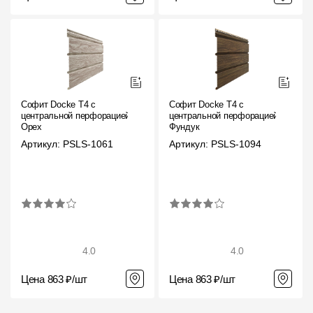
Пластиковые водосточные системы
Металлические водосточные системы
Водосборник
Чердачные лестницы
Софит Docke T4 с
Софит Docke T4 с
центральной перфорацией
центральной перфорацией
Орех
Фундук
Документация
Артикул: PSLS-1061
Артикул: PSLS-1094
Документация
Инструкции по монтажу
Технические листы
4.0
4.0
Рекламные материалы
Цена 863 ₽/шт
Цена 863 ₽/шт
Сертификаты
Гарантии