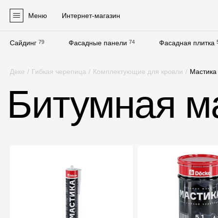
Меню
Интернет-магазин
Сайдинг
79
Фасадные панели
74
Фасадная плитка
Продукция
Деке
/
Гибкая черепица
/
Комплектующие для кровли
/
Мастика
Фасадные материалы
Битумная м
Сайдинг
Софиты
Фасадные панели
Фасадная плитка
Комплектующие для фасадов
Пленки и мембраны