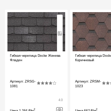
Гибкая черепица Docke Женева
Гибкая черепица Dock
Фладен
Коричневый
Артикул: ZRSG-
Артикул: ZRSM-
1081
1023
4.0
2
2
Цена 1 264 ₽/м
Цена 662 ₽/м