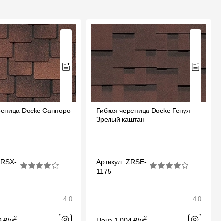
репица Docke Саппоро
Гибкая черепица Docke Генуя
й
Зрелый каштан
ZRSX-
Артикул: ZRSE-
1175
4.0
4.0
2
2
9 ₽/м
Цена 1 004 ₽/м