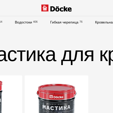
54
Водостоки
406
Гибкая черепица
76
Кровельна
Документация
Документация
астика для к
Инструкции по монтажу
Технические листы
Рекламные материалы
Сертификаты
Гарантии
Чертежи
Текстуры
Фото объектов