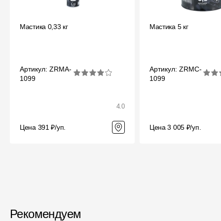
Мягкая кровля
Однослойная черепица
Мастика 0,33 кг
Мастика 5 кг
Ламинированная черепица
Комплектующие к кровле
Артикул: ZRMA-
Артикул: ZRMC-
Кровельная вентиляция
1099
1099
Водостоки
4.0
Пластиковые водосточные
системы
Цена 391 ₽/уп.
Цена 3 005 ₽/уп.
Металлические водосточные
системы
Водосборник
Чердачные лестницы
Рекомендуем