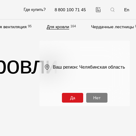
8 800 100 71 45
En
Где купить?
я вентиляция
95
Для кровли
164
Чердачные лестницы
Компания
О компании
ровли
Контакты
Ваш регион:
Челябинская область
Контроль качества кровли
Качество фасадов
Награды
Да
Нет
Отправка рекламации
Предложения по сотрудничеству
Вакансии
B2B