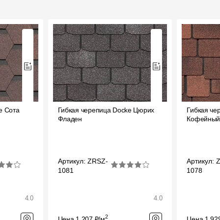
e Сота
Гибкая черепица Docke Цюрих
Гибкая че
Фладен
Кофейны
Артикул: ZRSZ-
Артикул: 
1081
1078
4.0
4.0
2
Цена 1 207 ₽/м
Цена 1 92