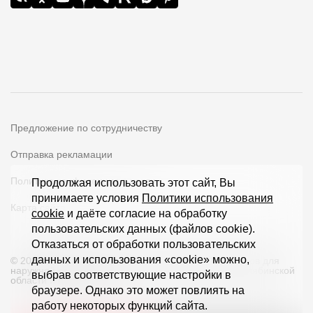
Где купить?
Челябинская область
Контакты
Предложение по сотрудничеству
8 800 100 71 45
site@docke.ru
Отправка рекламации
Адрес
Политика конфиденциальности
Продолжая использовать этот сайт, Вы
125212, Россия, Москва, Головинское ш., д. 5, стр. 1
(БЦ
принимаете условия
Политики использования
"Водный")
Карта сайта
cookie
и даёте согласие на обработку
пользовательских данных (файлов cookie).
Режим работы
Отказаться от обработки пользовательских
Пн-Пт - 10-19
данных и использования «cookie» можно,
© 2026 ООО «Дёке Экстружн» - производство товаров для
Сб-Вс - выходной
наружной отделки загородных домов и кровли в Челябинской
выбрав соответствующие настройки в
области и по всей РФ
браузере. Однако это может повлиять на
работу некоторых функций сайта.