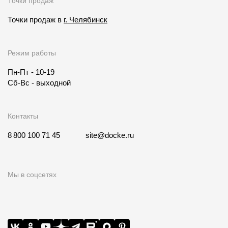
Точки продаж
О компании
Точки продаж в
г. Челябинск
Контакты
Режим работы
Контроль качества кровли
Пн-Пт - 10-19
Качество фасадов
Сб-Вс - выходной
Награды
Отправка рекламации
Контакты
Предложения по сотрудничеству
8 800 100 71 45
site@docke.ru
Вакансии
B2B
Мы в соцсетях
Отзывы