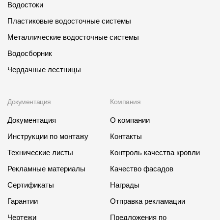
Пластиковые водосточные системы
Водостоки
Пластиковые водосточные системы
Металлические водосточные системы
Металлические водосточные системы
Водосборник
Водосборник
Чердачные лестницы
Чердачные лестницы
Документация
Документация
Компания
Документация
О компании
Документация
Инструкции по монтажу
Контакты
Инструкции по монтажу
Технические листы
Контроль качества кровли
Технические листы
Рекламные материалы
Качество фасадов
Рекламные материалы
Сертификаты
Награды
Сертификаты
Гарантии
Отправка рекламации
Гарантии
Чертежи
Предложения по