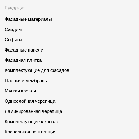
Фасадные панели
Продукция
Фасадная плитка
Фасадные материалы
Комплектующие для фасадов
Сайдинг
Софиты
Пленки и мембраны
Фасадные панели
Фасадная плитка
Мягкая кровля
Комплектующие для фасадов
Однослойная черепица
Пленки и мембраны
Ламинированная черепица
Мягкая кровля
Комплектующие к кровле
Однослойная черепица
Кровельная вентиляция
Ламинированная черепица
Комплектующие к кровле
Водостоки
Кровельная вентиляция