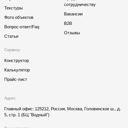
сотрудничеству
Текстуры
Чертежи
Вакансии
Фото объектов
Текстуры
B2B
Вопрос-ответ/Faq
Фото объектов
Отзывы
Статьи
Вопрос-ответ/Faq
Сервисы
Статьи
Конструктор
Сервисы
Калькулятор
Прайс-лист
Конструктор
Калькулятор
Адрес
Цены
Главный офис: 125212, Россия, Москва, Головинское ш., д.
5, стр. 1
(БЦ "Водный")
Компания