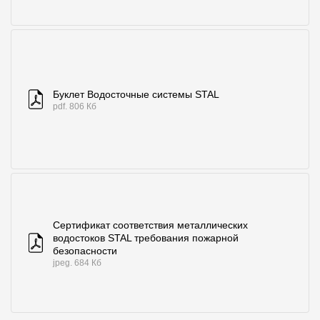
О компании
Контакты
Контроль качества кровли
Буклет Водосточные системы STAL
Качество фасадов
pdf. 806 Кб
Награды
Отправка рекламации
Предложения по сотрудничеству
Вакансии
Сертификат соответствия металлических
водостоков STAL требования пожарной
B2B
безопасности
jpeg. 684 Кб
Отзывы