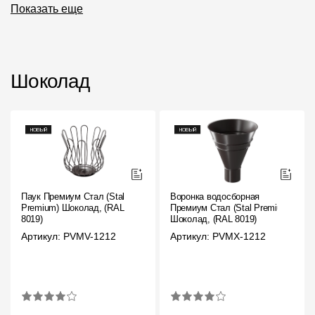
Где купить?
Показать еще
Челябинская область
Шоколад
Контакты
8 800 100 71 45
site@docke.ru
Адрес
125212, Россия, Москва, Головинское ш., д. 5, стр. 1
(БЦ
Паук Премиум Стал (Stal
Воронка водосборная
Premium) Шоколад, (RAL
Премиум Стал (Stal Premium)
"Водный")
8019)
Шоколад, (RAL 8019)
Режим работы
Артикул: PVMV-1212
Артикул: PVMX-1212
Пн-Пт - 10-19
Сб-Вс - выходной