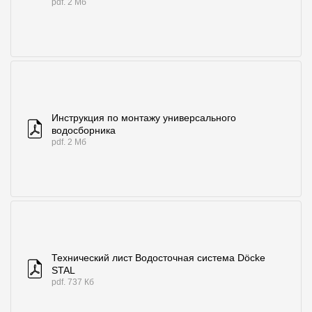
pdf. 2 Мб
Чертежи
Текстуры
Фото объектов
Вопрос-ответ/Faq
Инструкция по монтажу универсального
Статьи
водосборника
pdf. 2 Мб
Сервисы
Конструктор
Калькулятор
Технический лист Водосточная система Döcke
Цены
STAL
pdf. 737 Кб
Компания