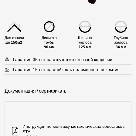
Пластиковые водосточные системы
Металлические водосточные системы
Водосборник
Для кровли
Диаметр
Ширина
Глубина
Чердачные лестницы
до 150м2
трубы
желоба
желоба
90 мм
125 мм
84 мм
Документация
Гарантия 35 лет
на отсутствие сквозной коррозии
Гарантия 15 лет
на стойкость полимерного покрытия
Документация
Инструкции по монтажу
Документация / сертификаты
Технические листы
Рекламные материалы
Сертификаты
Инструкция по монтажу металлических водостоков
STAL
Гарантии