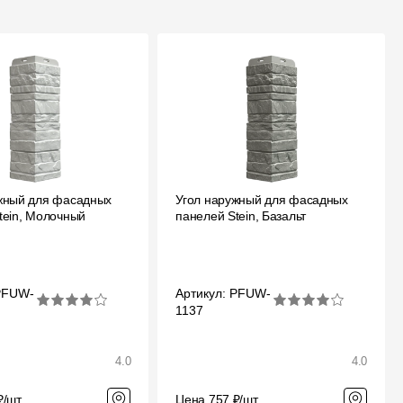
жный для фасадных
Угол наружный для фасадных
tein, Молочный
панелей Stein, Базальт
 PFUW-
Артикул: PFUW-
1137
4.0
4.0
₽/шт
Цена 757 ₽/шт