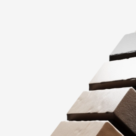
Мягкая кровля
Однослойная черепица
Ламинированная черепица
Комплектующие к кровле
Кровельная вентиляция
Водостоки
Пластиковые водосточные
системы
Металлические водосточные
системы
Водосборник
Чердачные лестницы