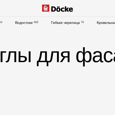
54
Водостоки
406
Гибкая черепица
76
Кровельна
Документация
Документация
глы для фа
Инструкции по монтажу
Технические листы
Рекламные материалы
Сертификаты
Гарантии
Чертежи
Текстуры
Фото объектов