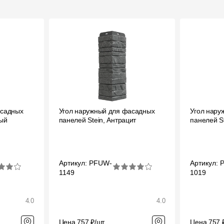
асадных
Угол наружный для фасадных
Угол нару
ный
панелей Stein, Антрацит
панелей S
Артикул: PFUW-
Артикул:
1149
1019
4.0
4.0
Цена 757 ₽/шт
Цена 757 