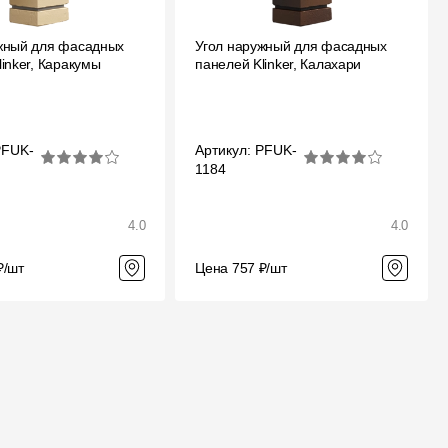
жный для фасадных
Угол наружный для фасадных
inker, Каракумы
панелей Klinker, Калахари
PFUK-
Артикул: PFUK-
1184
4.0
4.0
₽/шт
Цена 757 ₽/шт