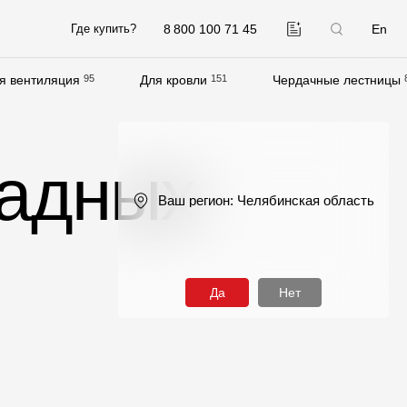
8 800 100 71 45
En
Где купить?
я вентиляция
95
Для кровли
151
Чердачные лестницы
Компания
О компании
садных
Контакты
Ваш регион:
Челябинская область
Контроль качества кровли
Качество фасадов
Награды
Да
Нет
Отправка рекламации
Предложения по сотрудничеству
Вакансии
B2B