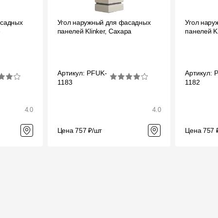
асадных
Угол наружный для фасадных
Угол нару
е
панелей Klinker, Сахара
панелей Kl
Артикул: PFUK-
Артикул: 
1183
1182
4.0
4.0
Цена 757 ₽/шт
Цена 757 