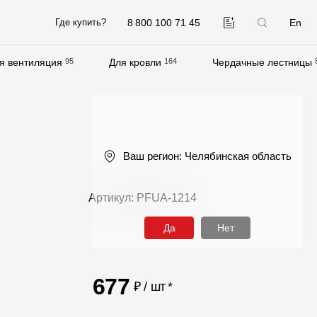
8 800 100 71 45
En
Где купить?
я вентиляция
95
Для кровли
164
Чердачные лестницы
Компания
О компании
Контакты
Ваш регион:
Челябинская область
Контроль качества кровли
Качество фасадов
Артикул: PFUA-1214
Награды
Да
Нет
Отправка рекламации
Предложения по сотрудничеству
677
₽ / шт
*
Вакансии
B2B