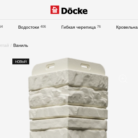
54
Водостоки
406
Гибкая черепица
76
Кровельна
Документация
лтай
/
Ваниль
Документация
Инструкции по монтажу
Технические листы
Рекламные материалы
Сертификаты
Гарантии
Чертежи
Текстуры
Фото объектов