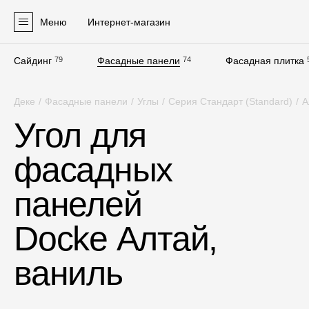
Меню
Интернет-магазин
Сайдинг
79
Фасадные панели
74
Фасадная плитка
Продукция
Деке
/
Фасадные панели
/
Углы
/
Серия Стандарт (Standard)
/
А
Фасадные материалы
Угол для
Сайдинг
фасадных
Софиты
Фасадные панели
панелей
Фасадная плитка
Docke Алтай,
Комплектующие для фасадов
ваниль
Пленки и мембраны