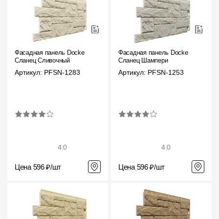
Чертежи
Текстуры
Фото объектов
Фасадная панель Docke
Фасадная панель Docke
Сланец Сливочный
Сланец Шампери
Вопрос-ответ/Faq
Артикул: PFSN-1283
Артикул: PFSN-1253
Статьи
Сервисы
Конструктор
4.0
4.0
Калькулятор
Цена 596 ₽/шт
Цена 596 ₽/шт
Цены
Компания