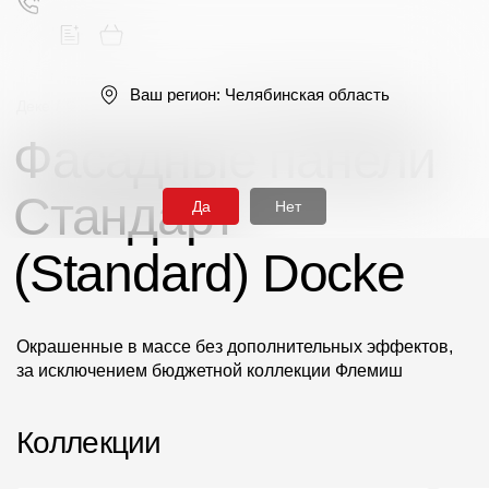
Ваш регион:
Челябинская область
Деке
/
Фасадные панели
/
Серия Стандарт (Standard)
Фасадные панели
Поиск
Стандарт
Да
Нет
(Standard) Docke
Продукция
Окрашенные в массе без дополнительных эффектов,
за исключением бюджетной коллекции Флемиш
Фасадные материалы
Сайдинг
Коллекции
Софиты