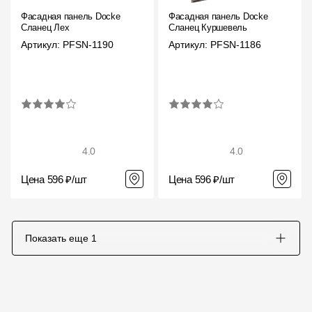
Где купить?
Фасадная панель Docke
Фасадная панель Docke
Сланец Лех
Сланец Куршевель
Артикул: PFSN-1190
Артикул: PFSN-1186
Челябинская область
Контакты
8 800 100 71 45
site@docke.ru
4.0
4.0
Адрес
Цена 596 ₽/шт
Цена 596 ₽/шт
125212, Россия, Москва, Головинское ш., д. 5, стр. 1
(БЦ "Водный
Режим работы
Показать еще
1
Пн-Пт - 10-19
Сб-Вс - выходной