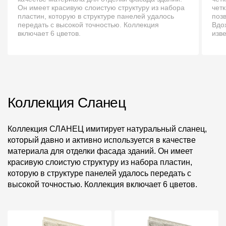
Пластиковые водосточные системы
Он имеет красивую слоистую структуру из набора
чет
пластин, которую в структуре панелей удалось
поз
Металлические водосточные системы
передать с высокой точностью. Коллекция
Вдо
включает 6 цветов.
изв
Водосборник
Чердачные лестницы
Документация
Коллекция Сланец
Документация
Коллекция СЛАНЕЦ имитирует натуральный сланец,
который давно и активно используется в качестве
Инструкции по монтажу
материала для отделки фасада зданий. Он имеет
красивую слоистую структуру из набора пластин,
Технические листы
которую в структуре панелей удалось передать с
высокой точностью. Коллекция включает 6 цветов.
Рекламные материалы
Сертификаты
Гарантии