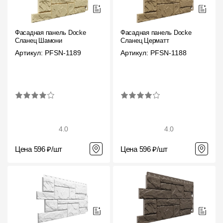
О компании
Фасадная панель Docke
Фасадная панель Docke
Контакты
Сланец Шамони
Сланец Церматт
Артикул: PFSN-1189
Артикул: PFSN-1188
Контроль качества кровли
Качество фасадов
Награды
Отправка рекламации
4.0
4.0
Предложения по сотрудничеству
Цена 596 ₽/шт
Цена 596 ₽/шт
Вакансии
B2B
Отзывы