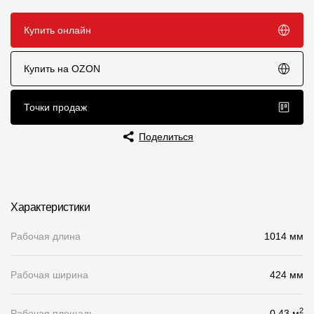
Чертежи
Купить онлайн
Текстуры
Купить на OZON
Фото объектов
Вопрос-ответ/Faq
Точки продаж
Статьи
Поделиться
Сервисы
Конструктор
Характеристики
Калькулятор
Рабочая длина
1014 мм
Цены
Рабочая ширина
424 мм
Компания
2
Рабочая площадь
0.43 м