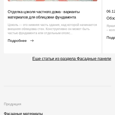
06.1
Отделка цоколя частного дома - варианты
материалов для облицовки фундамента
Обзо
Цоколь — это нижняя часть здания, над которой начинается
Яркая
внешняя облицовка стен. Конструктивно он может быть
– кол
частью фундамента или отдельным опояс...
Под
Подробнее
Еще статьи из раздела Фасадные панели
Продукция
Фасадные материалы