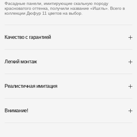
Где купить?
Фасадные панели, имитирующие скальную породу
красноватого оттенка, получили название «Ишгль». Всего в
коллекции Дюфур 11 цветов на выбор.
Челябинская область
Качество с гарантией
Контакты
Легкий монтаж
8 800 100 71 45
site@docke.ru
Адрес
125212, Россия, Москва, Головинское ш., д. 5, стр. 1
(БЦ "Водный
Реалистичная имитация
Режим работы
Пн-Пт - 10-19
Внимание!
Сб-Вс - выходной