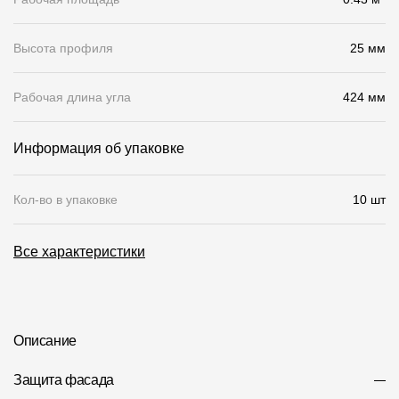
О компании
Высота профиля
25 мм
Контакты
Рабочая длина угла
424 мм
Контроль качества кровли
Качество фасадов
Информация об упаковке
Награды
Кол-во в упаковке
10 шт
Отправка рекламации
Предложения по сотрудничеству
Все характеристики
Вакансии
B2B
Отзывы
Описание
Защита фасада