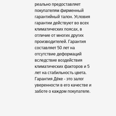
Где купить?
реально предоставляет
покупателям фирменный
гарантийный талон. Условия
Челябинская область
гарантии действуют во всех
климатических поясах, в
отличие от многих других
производителей. Гарантия
Контакты
составляет 50 лет на
отсутствие деформаций
8 800 100 71 45
site@docke.ru
вследствие воздействия
Адрес
климатических факторов и 5
125212, Россия, Москва, Головинское ш., д. 5, стр. 1
(БЦ
лет на стабильность цвета.
"Водный")
Гарантия Дёке - это залог
уверенности в его качестве и
Режим работы
заботе о каждом покупателе.
Пн-Пт - 10-19
Сб-Вс - выходной