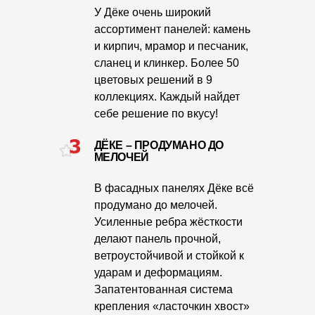
Пластиковые водосточные системы
У Дёке очень широкий
ассортимент панелей: камень
Металлические водосточные системы
и кирпич, мрамор и песчаник,
Водосборник
сланец и клинкер. Более 50
цветовых решений в 9
коллекциях. Каждый найдет
Чердачные лестницы
себе решение по вкусу!
Документация
ДЁКЕ – ПРОДУМАНО ДО
МЕЛОЧЕЙ
Документация
В фасадных панелях Дёке всё
Инструкции по монтажу
продумано до мелочей.
Усиленные ребра жёсткости
Технические листы
делают панель прочной,
ветроустойчивой и стойкой к
Рекламные материалы
ударам и деформациям.
Сертификаты
Запатентованная система
крепления «ласточкин хвост»
Гарантии