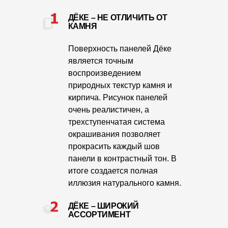
Фасадные панели
ДЁКЕ – НЕ ОТЛИЧИТЬ ОТ
Фасадная плитка
КАМНЯ
Комплектующие для фасадов
Поверхность панелей Дёке
является точным
воспроизведением
Пленки и мембраны
природных текстур камня и
кирпича. Рисунок панелей
Мягкая кровля
очень реалистичен, а
трехступенчатая система
Однослойная черепица
окрашивания позволяет
Ламинированная черепица
прокрасить каждый шов
панели в контрастный тон. В
Комплектующие к кровле
итоге создается полная
Кровельная вентиляция
иллюзия натурального камня.
ДЁКЕ – ШИРОКИЙ
Водостоки
АССОРТИМЕНТ