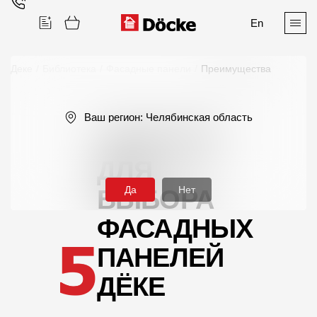
En
Деке
/
Библиотека
/
Фасадные панели
/
Преимущества
Поиск
Ваш регион:
Челябинская область
ПРИЧИН
ДЛЯ
Да
Нет
ВЫБОРА
Продукция
ФАСАДНЫХ
Фасадные материалы
ПАНЕЛЕЙ
Сайдинг
ДЁКЕ
Софиты