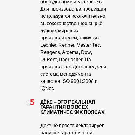
оборудование и материалы.
Для производства продукции
О компании
используется исключительно
Контакты
высококачественное сырьё
лучших мировых
Контроль качества кровли
производителей, таких как
Качество фасадов
Lechler, Renner, Master Tec,
Reagens, Arcema, Dow,
Награды
DuPont, Baerlocher. На
производстве Дёке внедрена
Отправка рекламации
система менеджмента
Предложения по сотрудничеству
качества ISO 9001:2008 и
IQNet.
Вакансии
ДЁКЕ – ЭТО РЕАЛЬНАЯ
B2B
ГАРАНТИЯ ВО ВСЕХ
КЛИМАТИЧЕСКИХ ПОЯСАХ
Отзывы
Дёке не просто декларирует
наличие гарантии, но и