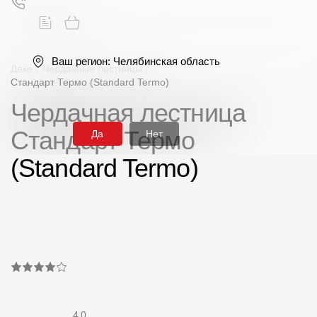
Ваш регион:
Челябинская область
Деке
/
Чердачные лестницы
/
Стандарт Термо (Standard Termo)
Чердачная лестница
Поиск
Стандарт Термо
Да
Нет
(Standard Termo)
Продукция
Фасадные материалы
Сайдинг
Софиты
4.0