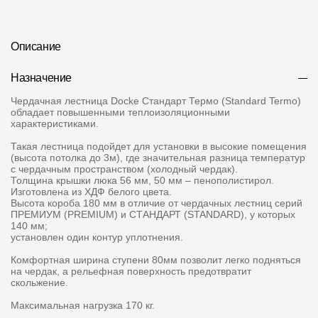
О компании
Описание
Контакты
Назначение
Контроль качества кровли
Чердачная лестница Docke Стандарт Термо (Standard Termo)
Качество фасадов
обладает повышенными теплоизоляционными
характеристиками.
Награды
Такая лестница подойдет для установки в высокие помещения
(высота потолка до 3м), где значительная разница температур
Отправка рекламации
с чердачным пространством (холодный чердак).
Толщина крышки люка 56 мм, 50 мм – пенополистирол.
Предложения по сотрудничеству
Изготовлена из ХДФ белого цвета.
Высота короба 180 мм в отличие от чердачных лестниц серий
Вакансии
ПРЕМИУМ (PREMIUM) и СТАНДАРТ (STANDARD), у которых
140 мм;
установлен один контур уплотнения.
B2B
Комфортная ширина ступени 80мм позволит легко подняться
Отзывы
на чердак, а рельефная поверхность предотвратит
скольжение.
Максимальная нагрузка 170 кг.