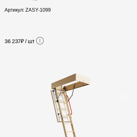
Фасадные панели
Артикул: ZASY-1099
Фасадная плитка
Комплектующие для фасадов
36 237
₽ / шт
Пленки и мембраны
Мягкая кровля
Однослойная черепица
Ламинированная черепица
Комплектующие к кровле
Кровельная вентиляция
Водостоки