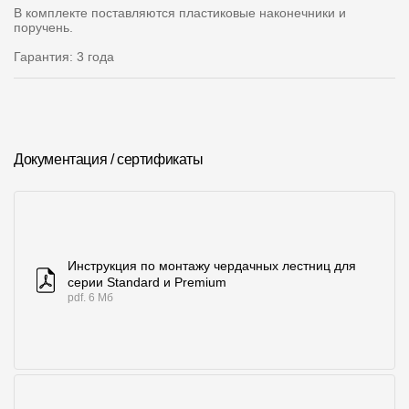
Где купить?
В комплекте поставляются пластиковые наконечники и
поручень.
Гарантия: 3 года
Челябинская область
Документация / сертификаты
Контакты
8 800 100 71 45
site@docke.ru
Адрес
125212, Россия, Москва, Головинское ш., д. 5, стр. 1
(БЦ "Водный
Инструкция по монтажу чердачных лестниц для
серии Standard и Premium
Режим работы
pdf. 6 Мб
Пн-Пт - 10-19
Сб-Вс - выходной