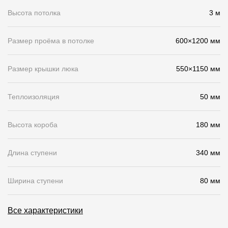
Высота потолка
3 м
Чертежи
Текстуры
Размер проёма в потолке
600×1200 мм
Фото объектов
Размер крышки люка
550×1150 мм
Вопрос-ответ/Faq
Статьи
Теплоизоляция
50 мм
Сервисы
Высота короба
180 мм
Конструктор
Длина ступени
340 мм
Калькулятор
Ширина ступени
80 мм
Цены
Все характеристики
Компания