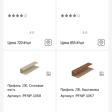
Где купить?
Челябинская область
4.0
4.0
Цена 720 ₽/шт
Цена 655 ₽/шт
Контакты
8 800 100 71 45
site@docke.ru
Адрес
125212, Россия, Москва, Головинское ш., д. 5, стр. 1
(БЦ "Водный
Режим работы
Профиль J30, Слоновая
Пн-Пт - 10-19
кость
Профиль J30, Каштановый
Сб-Вс - выходной
Артикул: PFNP-1058
Артикул: PFNP-1057