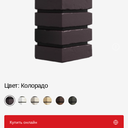
Пластиковые водосточные системы
Металлические водосточные системы
Водосборник
Чердачные лестницы
Документация
Документация
Инструкции по монтажу
Цвет
: Колорадо
Технические листы
Рекламные материалы
Сертификаты
Купить онлайн
Гарантии