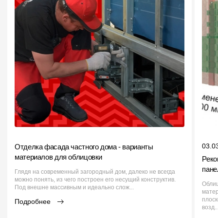
03.0
Отделка фасада частного дома - варианты
материалов для облицовки
Реко
пане
Глядя на современный загородный дом, далеко не всегда
можно понять, из чего построен его несущий конструктив.
Обли
Под внешне массивным и идеально слож...
матер
плоск
Подробнее
возд..