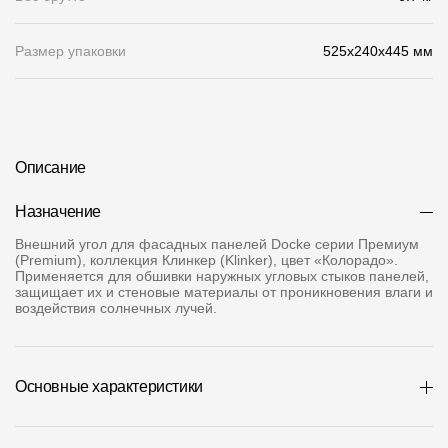
О компании
Размер упаковки
525x240x445 мм
Контакты
Контроль качества кровли
Качество фасадов
Описание
Награды
Назначение
Отправка рекламации
Внешний угол для фасадных панелей Docke серии Премиум
(Premium), коллекция Клинкер (Klinker), цвет «Колорадо».
Предложения по сотрудничеству
Применяется для обшивки наружных угловых стыков панелей,
защищает их и стеновые материалы от проникновения влаги и
Вакансии
воздействия солнечных лучей.
B2B
Отзывы
Основные характеристики