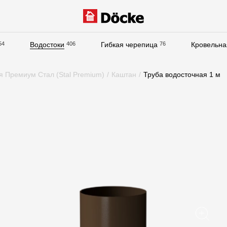
54
Водостоки
406
Гибкая черепица
76
Кровельна
Документация
я Премиум Стал (Stal Premium)
/
Каштан
/
Труба водосточная 1 м
Документация
Инструкции по монтажу
Технические листы
Рекламные материалы
Сертификаты
Гарантии
Чертежи
Текстуры
Фото объектов