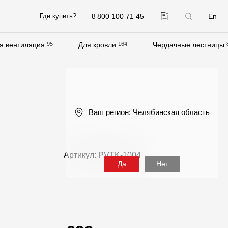
8 800 100 71 45
En
Где купить?
я вентиляция
95
Для кровли
164
Чердачные лестницы
Компания
О компании
Контакты
Ваш регион:
Челябинская область
Контроль качества кровли
Качество фасадов
Артикул: PVTK-1004
Награды
Да
Нет
Отправка рекламации
Предложения по сотрудничеству
Вакансии
B2B