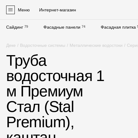
Меню
Интернет-магазин
Сайдинг
79
Фасадные панели
74
Фасадная плитка
Продукция
Деке
/
Водосточные системы
/
Металлические водостоки
/
Сери
Фасадные материалы
Труба
Сайдинг
водосточная 1
Софиты
Фасадные панели
м Премиум
Фасадная плитка
Стал (Stal
Комплектующие для фасадов
Premium),
Пленки и мембраны
каштан