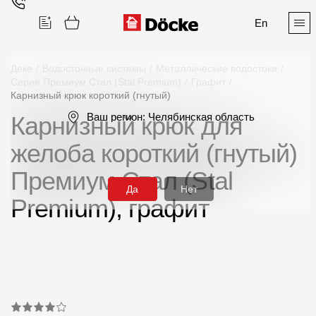
En
Деке
/
Водосточные системы
/
Металлические водостоки
/
Серия Премиум Стал (Stal Premium)
/
Графит
/
Карнизный крюк короткий (гнутый)
Поиск
Ваш регион:
Челябинская область
Карнизный крюк для
желоба короткий (гнутый)
Премиум Стал (Stal
Да
Нет
Premium), графит
Продукция
Фасадные материалы
Сайдинг
Софиты