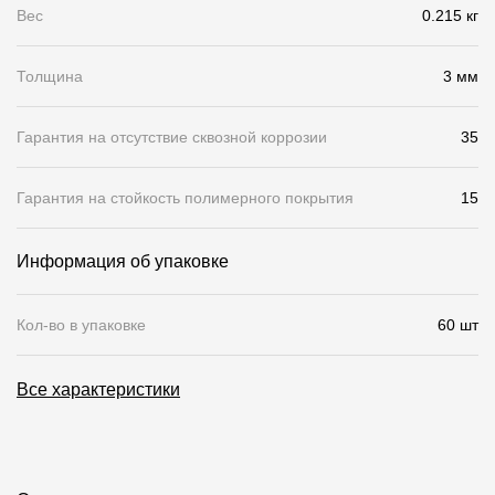
Вес
0.215 кг
О компании
Толщина
3 мм
Контакты
Контроль качества кровли
Гарантия на отсутствие сквозной коррозии
35
Качество фасадов
Гарантия на стойкость полимерного покрытия
15
Награды
Отправка рекламации
Информация об упаковке
Предложения по сотрудничеству
Кол-во в упаковке
60 шт
Вакансии
B2B
Все характеристики
Отзывы