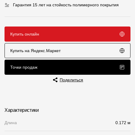
Гарантия 15 лет на стойкость полимерного покрытия
Чертежи
Текстуры
Фото объектов
Купить онлайн
Вопрос-ответ/Faq
Купить на Яндекс.Маркет
Статьи
Точки продаж
Сервисы
Поделиться
Конструктор
Калькулятор
Характеристики
Цены
Длина
0.172 м
Компания