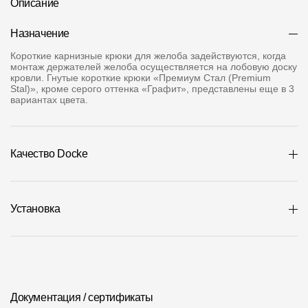
Описание
Где купить?
Назначение
Челябинская область
Короткие карнизные крюки для желоба задействуются, когда
монтаж держателей желоба осуществляется на лобовую доску
кровли. Гнутые короткие крюки «Премиум Стал (Premium
Stal)», кроме серого оттенка «Графит», представлены еще в 3
вариантах цвета.
Контакты
8 800 100 71 45
site@docke.ru
Качество Docke
Адрес
125212, Россия, Москва, Головинское ш., д. 5, стр. 1
(БЦ
"Водный")
Установка
Режим работы
Пн-Пт - 10-19
Сб-Вс - выходной
Документация / сертификаты