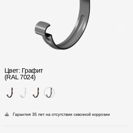
Пластиковые водосточные системы
Металлические водосточные системы
Водосборник
Чердачные лестницы
Документация
Цвет
: Графит
Документация
(RAL 7024)
Инструкции по монтажу
Технические листы
Рекламные материалы
Гарантия 35 лет на отсутствие сквозной коррозии
Сертификаты
Гарантии