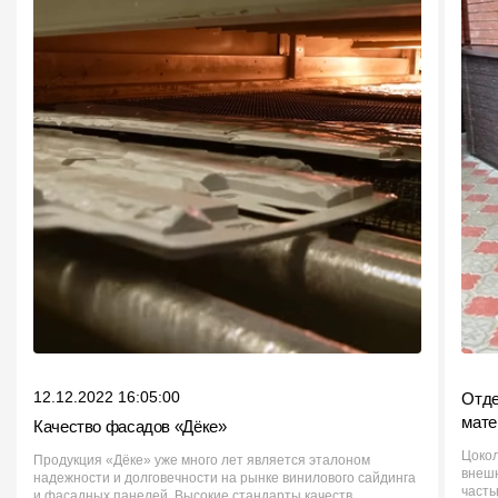
12.12.2022 16:05:00
Отде
мате
Качество фасадов «Дёке»
Цокол
Продукция «Дёке» уже много лет является эталоном
внешн
надежности и долговечности на рынке винилового сайдинга
часть
и фасадных панелей. Высокие стандарты качеств...