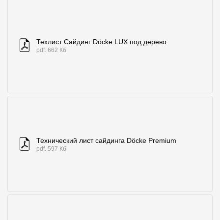
Где купить?
Челябинская область
Техлист Сайдинг Döcke LUX под дерево
pdf. 662 Кб
Контакты
8 800 100 71 45
site@docke.ru
Адрес
125212, Россия, Москва, Головинское ш., д. 5, стр. 1
(БЦ "Водный
Технический лист сайдинга Döcke Premium
pdf. 597 Кб
Режим работы
Пн-Пт - 10-19
Сб-Вс - выходной