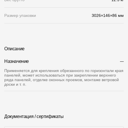
О компании
Размер упаковки
3026×146×86 мм
Контакты
Контроль качества кровли
Качество фасадов
Описание
Награды
Назначение
Отправка рекламации
Применяется для крепления обрезанного по горизонтали края
панелей, может использоваться при закреплении верхнего
Предложения по сотрудничеству
ряда панелей, отделке оконных проемов, монтаже ветровой
доски и т. п.
Вакансии
B2B
Отзывы
Документация / сертификаты