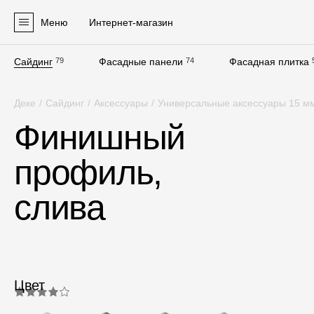
Меню
Интернет-магазин
Сайдинг
79
Фасадные панели
74
Фасадная плитка
Продукция
Деке
/
Сайдинг
/
Аксессуары
/
Универсальные аксессуары 15 м
Фасадные материалы
Финишный
Сайдинг
профиль,
Софиты
Фасадные панели
слива
Фасадная плитка
Комплектующие для фасадов
Пленки и мембраны
Цвет