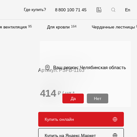
8 800 100 71 45
En
Где купить?
я вентиляция
95
Для кровли
164
Чердачные лестницы
Компания
О компании
Контакты
Ваш регион:
Челябинская область
Артикул: PSFB-1163
Контроль качества кровли
Качество фасадов
414
₽ / шт
*
Награды
Да
Нет
Отправка рекламации
Предложения по сотрудничеству
Купить онлайн
Вакансии
Купить на Яндекс.Маркет
B2B