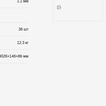
1.1 мм
Фото объектов
36 шт
12.3 кг
3026×146×86 мм