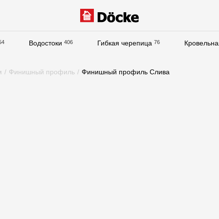
54
Водостоки
406
Гибкая черепица
76
Кровельна
Документация
м
/
Финишный профиль
/
Финишный профиль Слива
Документация
Инструкции по монтажу
Технические листы
Рекламные материалы
Сертификаты
Гарантии
Чертежи
Текстуры
Фото объектов