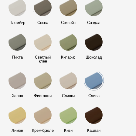
Мягкая кровля
4.0
Однослойная черепица
Ламинированная черепица
Пломбир
Сосна
Секвойя
Сандал
Комплектующие к кровле
Кровельная вентиляция
Пихта
Светлый
Кипарис
Шоколад
Водостоки
клён
Пластиковые водосточные
системы
Металлические водосточные
системы
Халва
Фисташки
Сливки
Слива
Водосборник
Чердачные лестницы
Лимон
Крем-брюле
Киви
Каштан