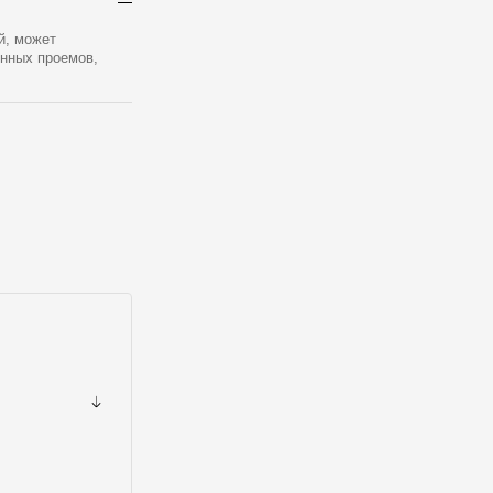
й, может
онных проемов,