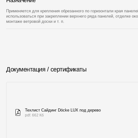
Назначение
Применяется для крепления обрезанного по горизонтали края панеле
использоваться при закреплении верхнего ряда панелей, отделке ок
монтаже ветровой доски и т. п.
Документация / сертификаты
Техлист Сайдинг Döcke LUX под дерево
pdf. 662 Кб