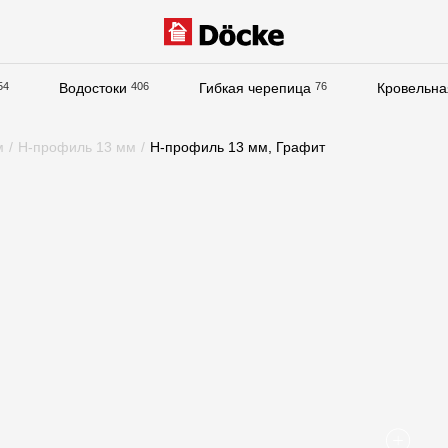
54
Водостоки
406
Гибкая черепица
76
Кровельна
Документация
м
/
H-профиль 13 мм
/
H-профиль 13 мм, Графит
Документация
Инструкции по монтажу
Технические листы
Рекламные материалы
Сертификаты
Гарантии
Чертежи
Текстуры
Фото объектов