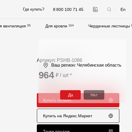
8 800 100 71 45
En
Где купить?
я вентиляция
95
Для кровли
164
Чердачные лестницы
Компания
О компании
Контакты
Артикул: PSHB-1086
Ваш регион:
Челябинская область
Контроль качества кровли
964
₽ / шт
*
Качество фасадов
Награды
Да
Нет
Купить онлайн
Отправка рекламации
Предложения по сотрудничеству
Купить на Яндекс.Маркет
Вакансии
B2B
Точки продаж