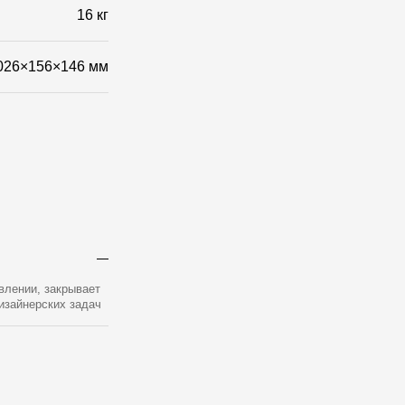
16 кг
026×156×146 мм
влении, закрывает
изайнерских задач