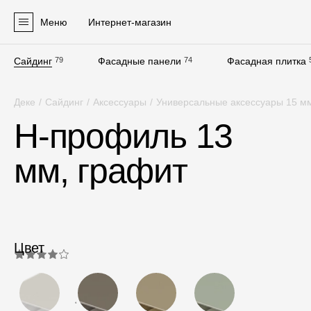
Меню
Интернет-магазин
Сайдинг
79
Фасадные панели
74
Фасадная плитка
Продукция
Деке
/
Сайдинг
/
Аксессуары
/
Универсальные аксессуары 15 м
Фасадные материалы
H-профиль 13
Сайдинг
мм, графит
Софиты
Фасадные панели
Фасадная плитка
Комплектующие для фасадов
Цвет
Пленки и мембраны
4.0