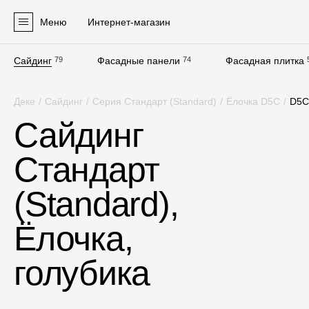
Меню
Интернет-магазин
Сайдинг
79
Фасадные панели
74
Фасадная плитка
Продукция
Деке
/
Сайдинг
/
Серия Стандарт (Standard)
/
Ёлочка D5C
/
D5C
Фасадные материалы
Сайдинг
Сайдинг
Стандарт
Софиты
Фасадные панели
(Standard),
Фасадная плитка
Ёлочка,
Комплектующие для фасадов
голубика
Пленки и мембраны