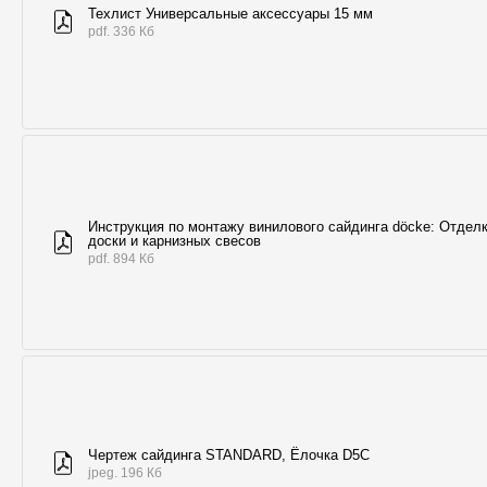
Техлист Универсальные аксессуары 15 мм
pdf. 336 Кб
Инструкция по монтажу винилового сайдинга döcke: Отдел
доски и карнизных свесов
pdf. 894 Кб
Чертеж сайдинга STANDARD, Ёлочка D5C
jpeg. 196 Кб