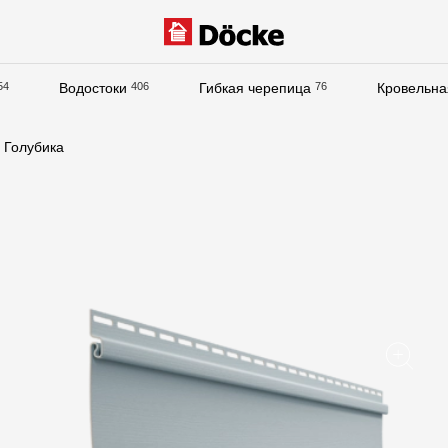
54
Водостоки
406
Гибкая черепица
76
Кровельна
Документация
 Голубика
Документация
Инструкции по монтажу
Технические листы
Рекламные материалы
Сертификаты
Гарантии
Чертежи
Текстуры
Фото объектов