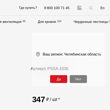
8 800 100 71 45
En
Где купить?
я вентиляция
95
Для кровли
164
Чердачные лестницы
Компания
О компании
Контакты
Ваш регион:
Челябинская область
Контроль качества кровли
Качество фасадов
Артикул: PSSA-1036
Награды
Да
Нет
Отправка рекламации
Предложения по сотрудничеству
347
₽ / шт
*
Вакансии
B2B