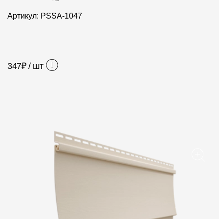
Фасадные панели
Артикул: PSSA-1047
Фасадная плитка
Комплектующие для фасадов
347
₽ / шт
Пленки и мембраны
Мягкая кровля
Однослойная черепица
Ламинированная черепица
Комплектующие к кровле
Кровельная вентиляция
Водостоки