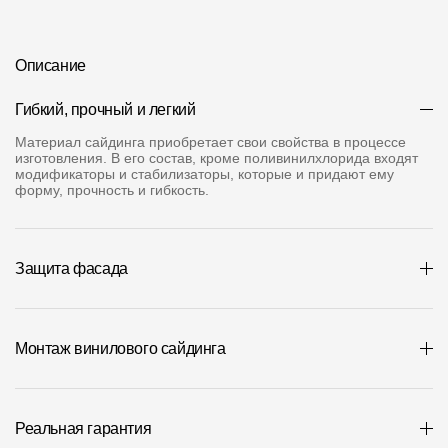
Где купить?
Описание
Челябинская область
Гибкий, прочный и легкий
Материал сайдинга приобретает свои свойства в процессе
изготовления. В его состав, кроме поливинилхлорида входят
модификаторы и стабилизаторы, которые и придают ему
Контакты
форму, прочность и гибкость.
8 800 100 71 45
site@docke.ru
Адрес
Защита фасада
125212, Россия, Москва, Головинское ш., д. 5, стр. 1
(БЦ "Водный
Режим работы
Пн-Пт - 10-19
Монтаж винилового сайдинга
Сб-Вс - выходной
Реальная гарантия