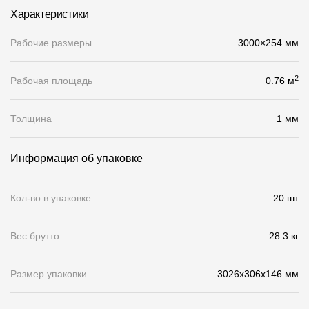
Характеристики
О компании
Рабочие размеры
3000×254 мм
Контакты
Контроль качества кровли
2
Рабочая площадь
0.76 м
Качество фасадов
Толщина
1 мм
Награды
Отправка рекламации
Информация об упаковке
Предложения по сотрудничеству
Кол-во в упаковке
20 шт
Вакансии
B2B
Вес брутто
28.3 кг
Отзывы
Размер упаковки
3026x306x146 мм