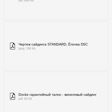
pdf. 894 Кб
Чертеж сайдинга STANDARD, Ёлочка D5C
jpeg. 196 Кб
Docke гарантийный талон - виниловый сайдинг
pdf. 83 Кб