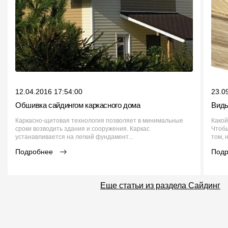
12.04.2016 17:54:00
23.0
Обшивка сайдингом каркасного дома
Виды
Каркасно-щитовая технология позволяет в минимальные
Какой
сроки возводить здания и сооружения. Каркас
Чтобы
устанавливается на легкий фундамент...
том, 
Подробнее
Под
Еще статьи из раздела Сайдинг