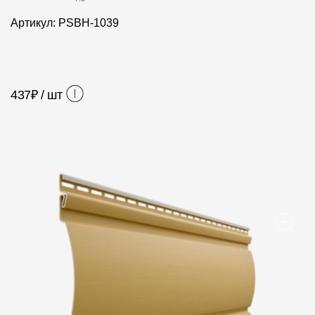
Фасадные панели
Артикул: PSBH-1039
Фасадная плитка
Комплектующие для фасадов
437
₽ / шт
Пленки и мембраны
Мягкая кровля
Однослойная черепица
Ламинированная черепица
Комплектующие к кровле
Кровельная вентиляция
Водостоки