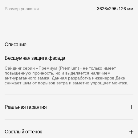
Где купить?
Размер упаковки
3626х296х126 мм
Челябинская область
Описание
Контакты
Бесшумная защита фасада
8 800 100 71 45
site@docke.ru
Сайдинг серии «Премиум (Premium)» не только имеет
повышенную прочность, но и выделяется наличием
Адрес
антиураганного замка. Данная разработка инженеров Дёке
снижает шум от порывов ветра и заметно упрощает монтаж.
125212, Россия, Москва, Головинское ш., д. 5, стр. 1
(БЦ "Водный
Режим работы
Пн-Пт - 10-19
Реальная гарантия
Сб-Вс - выходной
Светлый оттенок