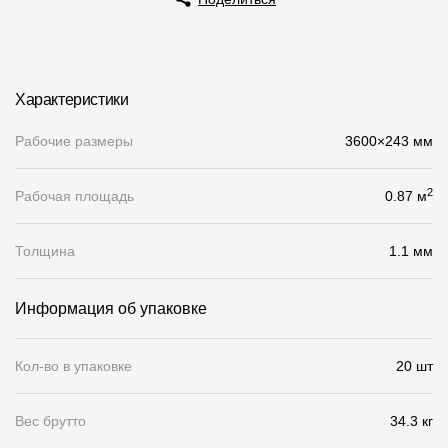
О компании
Контакты
Характеристики
Контроль качества кровли
Рабочие размеры
3600×243 мм
Качество фасадов
Награды
2
Рабочая площадь
0.87 м
Отправка рекламации
Толщина
1.1 мм
Предложения по сотрудничеству
Вакансии
Информация об упаковке
B2B
Кол-во в упаковке
20 шт
Отзывы
Вес брутто
34.3 кг