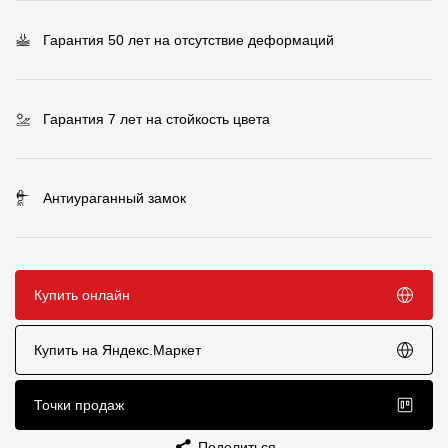
Чертежи
Гарантия 50 лет на отсутствие деформаций
Текстуры
Фото объектов
Гарантия 7 лет на стойкость цвета
Вопрос-ответ/Faq
Статьи
Антиураганный замок
Сервисы
Купить онлайн
Конструктор
Калькулятор
Купить на Яндекс.Маркет
Цены
Точки продаж
Компания
Поделиться