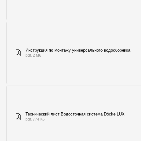
Инструкция по монтажу универсального водосборника
pdf. 2 Мб
Технический лист Водосточная система Döcke LUX
pdf. 774 Кб