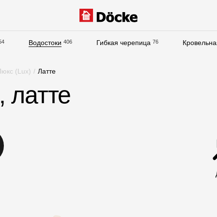
54
Водостоки
406
Гибкая черепица
76
Кровельна
Документация
юкс (Lux)
/
Латте
Документация
, латте
Инструкции по монтажу
Технические листы
Рекламные материалы
Сертификаты
Гарантии
Чертежи
Текстуры
Фото объектов