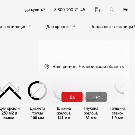
8 800 100 71 45
En
Где купить?
я вентиляция
95
Для кровли
164
Чердачные лестницы
Компания
О компании
Контакты
Ваш регион:
Челябинская область
Контроль качества кровли
Качество фасадов
Награды
Да
Нет
Отправка рекламации
Для кровли
Диаметр
Ширина
Глубина
Толщина
250 м2 и
Предложения по сотрудничеству
трубы
желоба
желоба
стенок
выше
100 мм
141 мм
82 мм
1.9 мм
Вакансии
B2B