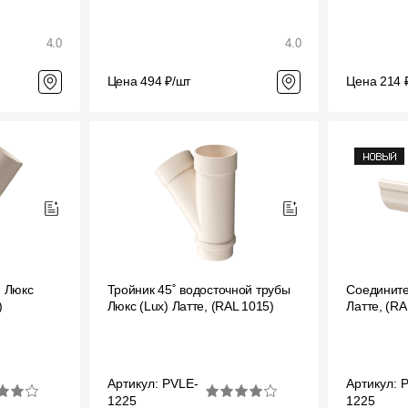
4.0
4.0
Цена 494 ₽/шт
Цена 214 
м Люкс
Тройник 45˚ водосточной трубы
Соедините
)
Люкс (Lux) Латте, (RAL 1015)
Латте, (RA
Артикул: PVLE-
Артикул: 
1225
1225