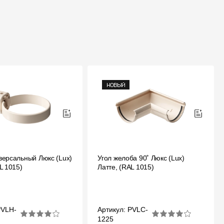
версальный Люкс (Lux)
Угол желоба 90˚ Люкс (Lux)
L 1015)
Латте, (RAL 1015)
PVLH-
Артикул: PVLC-
1225