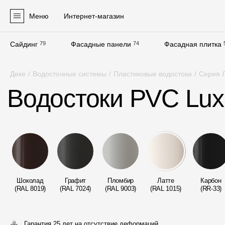
Меню
Интернет-магазин
Сайдинг
79
Фасадные панели
74
Фасадная плитка
Продукция
Деке
/
Водосточные системы
/
Пластиковые водостоки
/
Серия Л
Фасадные материалы
Водостоки PVC Lux
Сайдинг
Софиты
Фасадные панели
Фасадная плитка
Комплектующие для фасадов
Шоколад
Графит
Пломбир
Латте
Карбон
(RAL 8019)
(RAL 7024)
(RAL 9003)
(RAL 1015)
(RR-33)
Пленки и мембраны
Гарантия 25 лет
на отсутствие деформаций