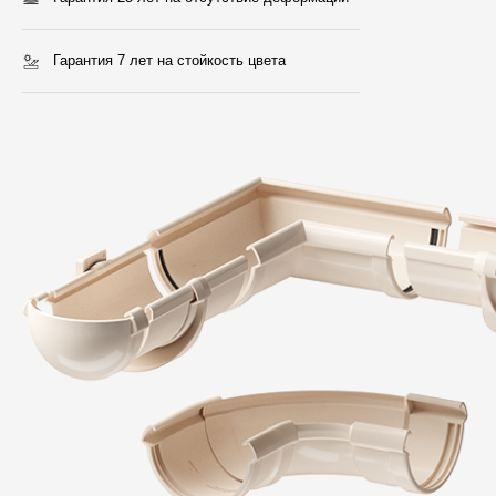
Мягкая кровля
Однослойная черепица
Гарантия 7 лет
на стойкость цвета
Ламинированная черепица
Комплектующие к кровле
Кровельная вентиляция
Водостоки
Пластиковые водосточные
системы
Металлические водосточные
системы
Водосборник
Чердачные лестницы