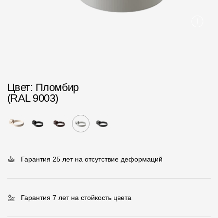
Пластиковые водосточные системы
Металлические водосточные системы
Водосборник
Чердачные лестницы
Цвет
: Пломбир
Документация
(RAL 9003)
Документация
Инструкции по монтажу
Технические листы
Гарантия 25 лет на отсутствие деформаций
Рекламные материалы
Сертификаты
Гарантия 7 лет на стойкость цвета
Гарантии