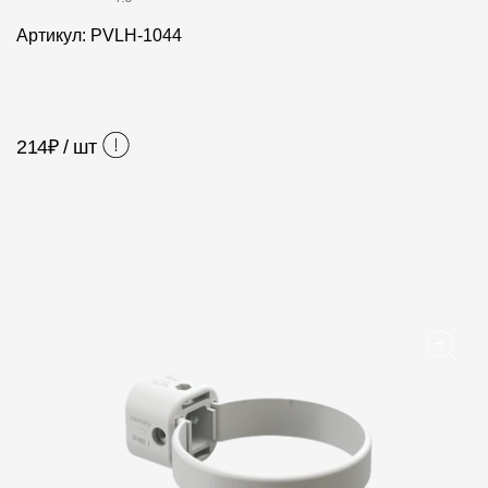
Фасадные панели
Артикул: PVLH-1044
Фасадная плитка
Комплектующие для фасадов
214
₽ / шт
Пленки и мембраны
Мягкая кровля
Однослойная черепица
Ламинированная черепица
Комплектующие к кровле
Кровельная вентиляция
Водостоки