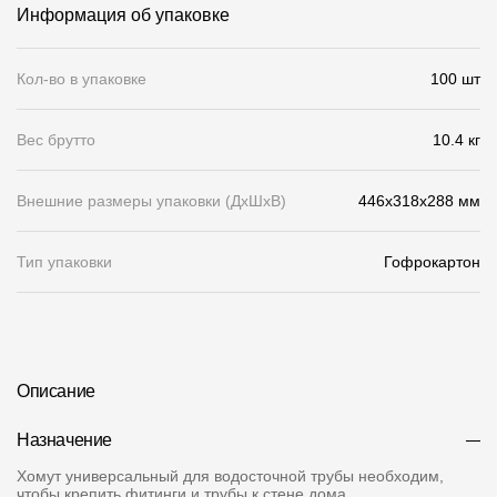
Информация об упаковке
О компании
Кол-во в упаковке
100 шт
Контакты
Контроль качества кровли
Вес брутто
10.4 кг
Качество фасадов
Внешние размеры упаковки (ДхШхВ)
446x318x288 мм
Награды
Отправка рекламации
Тип упаковки
Гофрокартон
Предложения по сотрудничеству
Вакансии
B2B
Описание
Отзывы
Назначение
Хомут универсальный для водосточной трубы необходим,
чтобы крепить фитинги и трубы к стене дома.