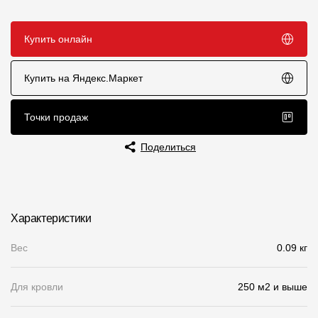
Чертежи
Купить онлайн
Текстуры
Фото объектов
Купить на Яндекс.Маркет
Вопрос-ответ/Faq
Точки продаж
Статьи
Поделиться
Сервисы
Конструктор
Характеристики
Калькулятор
Вес
0.09 кг
Цены
Для кровли
250 м2 и выше
Компания