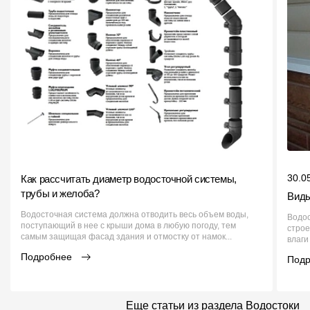
30.0
Как рассчитать диаметр водосточной системы,
трубы и желоба?
Виды
Водосточная система должна отводить весь объем воды,
Водо
поступающий в нее с крыши дома в любую погоду, тем
строе
самым защищая фасад здания и отмостку от намок...
влаги
Подробнее
Под
Еще статьи из раздела Водостоки