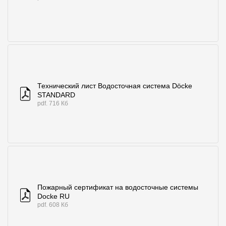
Где купить?
Челябинская область
Технический лист Водосточная система Döcke
Контакты
STANDARD
pdf. 716 Кб
8 800 100 71 45
site@docke.ru
Адрес
125212, Россия, Москва, Головинское ш., д. 5, стр. 1
(БЦ "Водный
Режим работы
Пн-Пт - 10-19
Сб-Вс - выходной
Пожарный сертификат на водосточные системы
Docke RU
pdf. 608 Кб