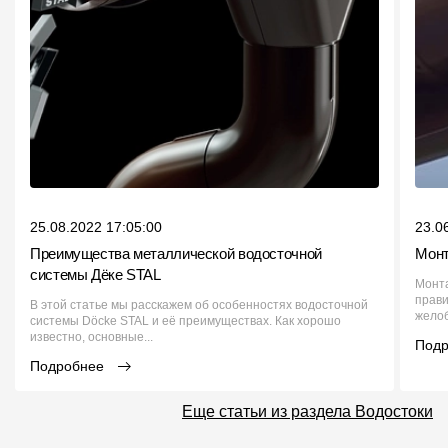
25.08.2022 17:05:00
23.0
Преимущества металлической водосточной
Монт
системы Дёке STAL
Монта
прави
В этой статье мы расскажем об особенностях водосточной
желоб
системы Döcke STAL и её преимуществах. Как хорошо
известно, основные...
Под
Подробнее
Еще статьи из раздела Водостоки