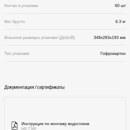
Кол-во в упаковке
60 шт
О компании
Контакты
Вес брутто
6.3 кг
Контроль качества кровли
Внешние размеры упаковки (ДхШхВ)
348x283x193 мм
Качество фасадов
Тип упаковки
Гофрокартон
Награды
Отправка рекламации
Предложения по сотрудничеству
Документация / сертификаты
Вакансии
B2B
Отзывы
Инструкция по монтажу водостоков
pdf. 7 Мб