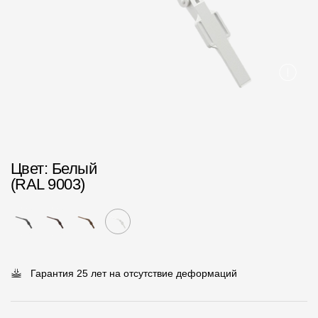
Пластиковые водосточные системы
Металлические водосточные системы
Водосборник
Чердачные лестницы
Документация
Цвет
: Белый
Документация
(RAL 9003)
Инструкции по монтажу
Технические листы
Рекламные материалы
Гарантия 25 лет на отсутствие деформаций
Сертификаты
Гарантии