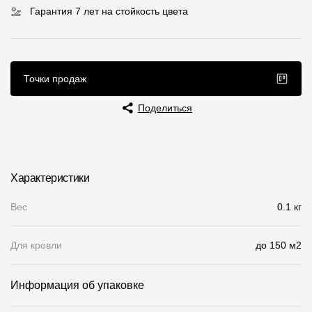
Гарантия 7 лет на стойкость цвета
Чертежи
Текстуры
Фото объектов
Точки продаж
Вопрос-ответ/Faq
Поделиться
Статьи
Сервисы
Характеристики
Конструктор
Вес
0.1 кг
Калькулятор
Для кровли
до 150 м2
Цены
Информация об упаковке
Компания