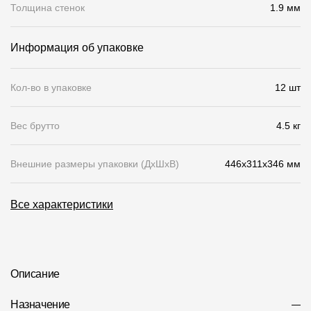
Толщина стенок
1.9 мм
О компании
Информация об упаковке
Контакты
Контроль качества кровли
Кол-во в упаковке
12 шт
Качество фасадов
Вес брутто
4.5 кг
Награды
Отправка рекламации
Внешние размеры упаковки (ДхШхВ)
446x311x346 мм
Предложения по сотрудничеству
Все характеристики
Вакансии
B2B
Отзывы
Описание
Назначение