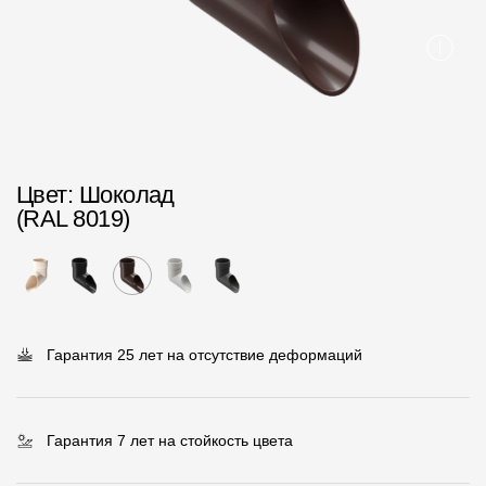
Пластиковые водосточные системы
Металлические водосточные системы
Водосборник
Чердачные лестницы
Цвет
: Шоколад
Документация
(RAL 8019)
Документация
Инструкции по монтажу
Технические листы
Гарантия 25 лет на отсутствие деформаций
Рекламные материалы
Сертификаты
Гарантия 7 лет на стойкость цвета
Гарантии