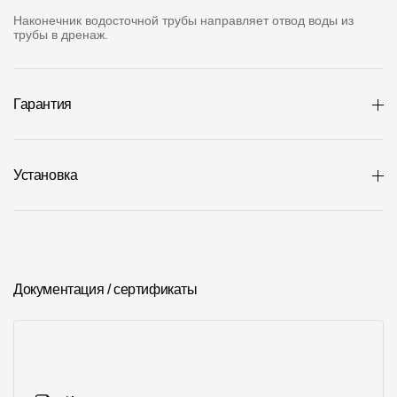
Где купить?
Наконечник водосточной трубы направляет отвод воды из
трубы в дренаж.
Челябинская область
Гарантия
Контакты
Установка
8 800 100 71 45
site@docke.ru
Адрес
125212, Россия, Москва, Головинское ш., д. 5, стр. 1
(БЦ "Водный
Режим работы
Документация / сертификаты
Пн-Пт - 10-19
Сб-Вс - выходной