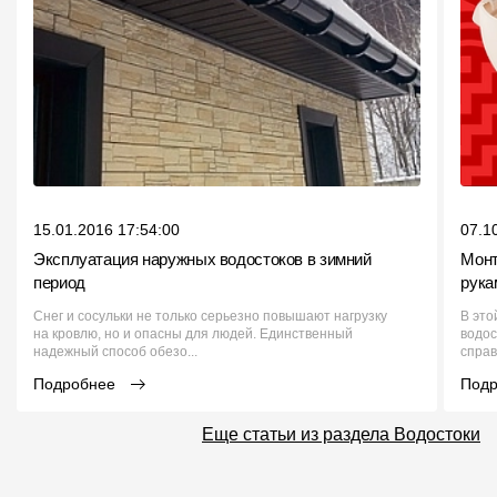
15.01.2016 17:54:00
07.1
Эксплуатация наружных водостоков в зимний
Монт
период
рука
Снег и сосульки не только серьезно повышают нагрузку
В это
на кровлю, но и опасны для людей. Единственный
водос
надежный способ обезо...
справ
Подробнее
Под
Еще статьи из раздела Водостоки