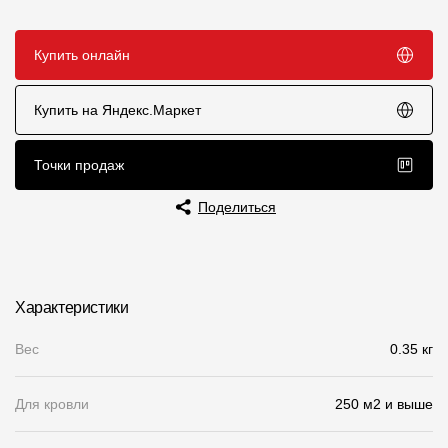
Чертежи
Купить онлайн
Текстуры
Фото объектов
Купить на Яндекс.Маркет
Вопрос-ответ/Faq
Точки продаж
Статьи
Поделиться
Сервисы
Конструктор
Характеристики
Калькулятор
Вес
0.35 кг
Цены
Для кровли
250 м2 и выше
Компания