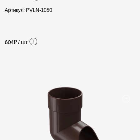
Фасадные панели
Артикул: PVLN-1050
Фасадная плитка
Комплектующие для фасадов
604
₽ / шт
Пленки и мембраны
Мягкая кровля
Однослойная черепица
Ламинированная черепица
Комплектующие к кровле
Кровельная вентиляция
Водостоки