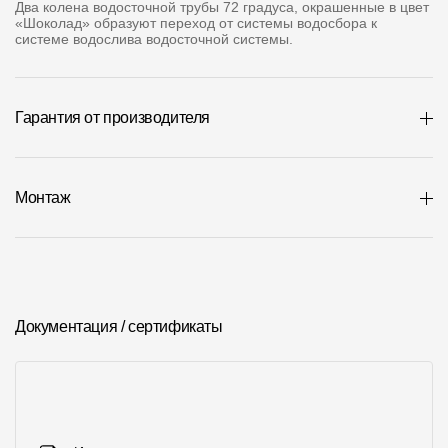
Два колена водосточной трубы 72 градуса, окрашенные в цвет
Где купить?
«Шоколад» образуют переход от системы водосбора к
системе водослива водосточной системы.
Челябинская область
Гарантия от производителя
Контакты
Монтаж
8 800 100 71 45
site@docke.ru
Адрес
125212, Россия, Москва, Головинское ш., д. 5, стр. 1
(БЦ "Водный
Режим работы
Документация / сертификаты
Пн-Пт - 10-19
Сб-Вс - выходной