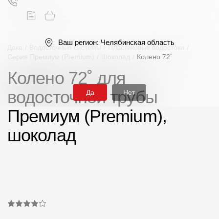
Ваш регион:
Челябинская область
Деке
/
Водосточные системы
/
Пластиковые водостоки
/
Серия Премиум (Premium)
/
Шоколад
/
Колено 72˚
Колено 72˚ для
Поиск
водосточной трубы
Да
Нет
Премиум (Premium),
шоколад
Продукция
Фасадные материалы
Сайдинг
Софиты