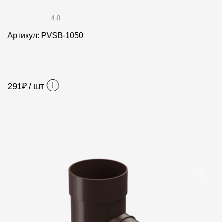
Фасадные панели
4.0
Фасадная плитка
Артикул: PVSB-1050
Комплектующие для фасадов
Пленки и мембраны
291
₽ / шт
Мягкая кровля
Однослойная черепица
Ламинированная черепица
Комплектующие к кровле
Кровельная вентиляция
Водостоки