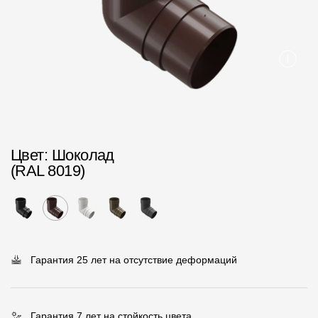
Пластиковые водосточные системы
Металлические водосточные системы
Водосборник
Чердачные лестницы
Документация
Цвет
: Шоколад
(RAL 8019)
Документация
Инструкции по монтажу
Технические листы
Рекламные материалы
Гарантия 25 лет на отсутствие деформаций
Сертификаты
Гарантии
Гарантия 7 лет на стойкость цвета