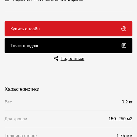
Чертежи
Текстуры
Купить онлайн
Фото объектов
Вопрос-ответ/Faq
Точки продаж
Статьи
Поделиться
Сервисы
Характеристики
Конструктор
Вес
Калькулятор
0.2 кг
Цены
Для кровли
150..250 м2
Компания
Толщина стенок
1.75 мм