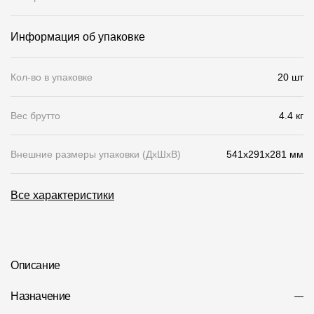
О компании
Информация об упаковке
Контакты
Кол-во в упаковке
20 шт
Контроль качества кровли
Качество фасадов
Вес брутто
4.4 кг
Награды
Внешние размеры упаковки (ДхШхВ)
541x291x281 мм
Отправка рекламации
Предложения по сотрудничеству
Все характеристики
Вакансии
B2B
Отзывы
Описание
Назначение