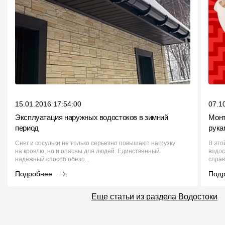
15.01.2016 17:54:00
07.1
Эксплуатация наружных водостоков в зимний
Монт
период
рука
Снег и сосульки не только серьезно повышают нагрузку
В это
на кровлю, но и опасны для людей. Единственный
водос
надежный способ обезо...
справ
Подробнее
Под
Еще статьи из раздела Водостоки