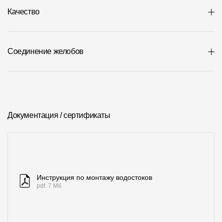
Где купить?
Качество
Челябинская область
Соединение желобов
Контакты
8 800 100 71 45
site@docke.ru
Документация / сертификаты
Адрес
125212, Россия, Москва, Головинское ш., д. 5, стр. 1
(БЦ "Водный
Режим работы
Пн-Пт - 10-19
Инструкция по монтажу водостоков
Сб-Вс - выходной
pdf. 7 Мб