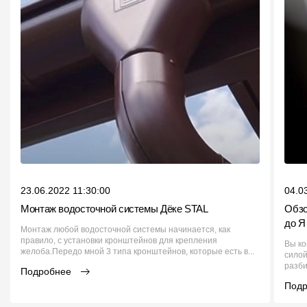
23.06.2022 11:30:00
04.0
Монтаж водосточной системы Дёке STAL
Обзо
до Я
Монтаж любой водосточной системы начинается, как
правило, с установки кронштейнов для крепления
Вы ко
желоба.Передо мной 3 типа кронштейнов, которые есть в...
силой
разби
Подробнее
Под