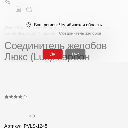
Ваш регион:
Челябинская область
Деке
/
Водосточные системы
/
Пластиковые водостоки
/
Серия Люкс (Lux)
/
Карбон
/
Соединитель желобов
Соединитель желобов
Поиск
Люкс (Lux), карбон
Да
Нет
Продукция
Фасадные материалы
Сайдинг
4.0
Софиты
Артикул: PVLS-1245