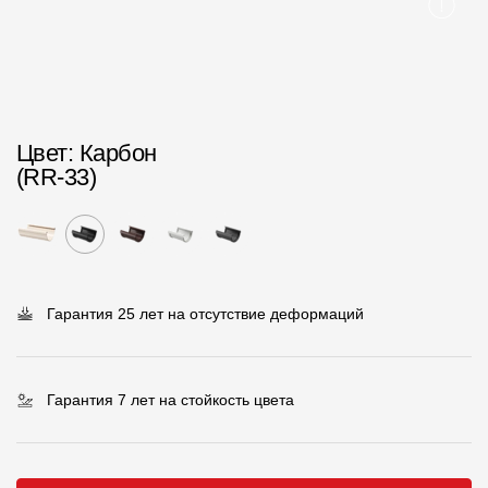
Пластиковые водосточные системы
Металлические водосточные системы
Водосборник
Цвет
: Карбон
Чердачные лестницы
(RR-33)
Документация
Документация
Гарантия 25 лет на отсутствие деформаций
Инструкции по монтажу
Технические листы
Рекламные материалы
Гарантия 7 лет на стойкость цвета
Сертификаты
Гарантии