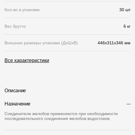
Кол-во в упаковке
30 шт
О компании
Контакты
Вес брутто
6 кг
Контроль качества кровли
Внешние размеры упаковки (ДхШхВ)
446x311x346 мм
Качество фасадов
Награды
Все характеристики
Отправка рекламации
Предложения по сотрудничеству
Описание
Вакансии
B2B
Назначение
Соединители желобов применяются при необходимости
Отзывы
последовательного соединения желобов водостоков.