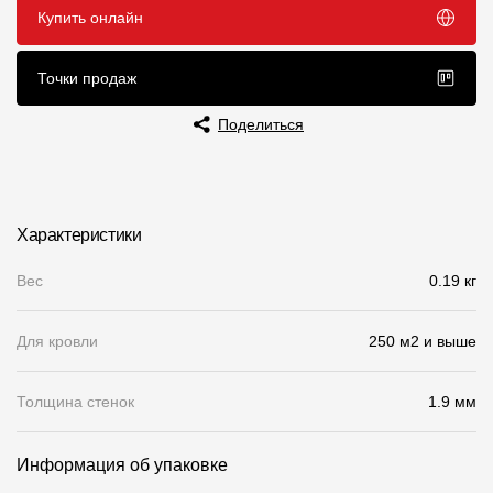
Купить онлайн
Чертежи
Текстуры
Точки продаж
Фото объектов
Поделиться
Вопрос-ответ/Faq
Статьи
Характеристики
Сервисы
Вес
0.19 кг
Конструктор
Для кровли
250 м2 и выше
Калькулятор
Толщина стенок
1.9 мм
Цены
Информация об упаковке
Компания