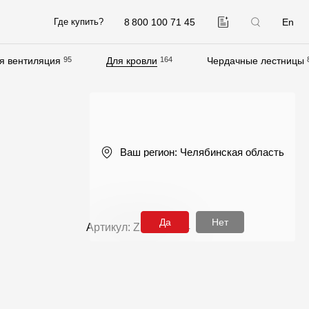
8 800 100 71 45
En
Где купить?
я вентиляция
95
Для кровли
164
Чердачные лестницы
Компания
О компании
Контакты
Ваш регион:
Челябинская область
Контроль качества кровли
Качество фасадов
Награды
Да
Нет
Артикул: ZRSS-1114
Отправка рекламации
Предложения по сотрудничеству
Вакансии
B2B