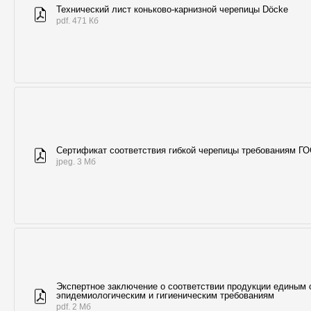
Технический лист коньково-карнизной черепицы Döcke
pdf. 471 Кб
Сертификат соответствия гибкой черепицы требованиям Г
jpeg. 3 Мб
Экспертное заключение о соответствии продукции единым 
эпидемиологическим и гигиеническим требованиям
pdf. 2 Мб