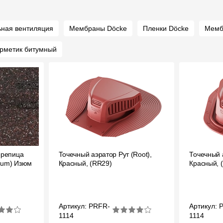
ьная вентиляция
Мембраны Döcke
Пленки Döcke
Мемб
рметик битумный
ерепица
Точечный аэратор Рут (Root),
Точечный 
ium) Изюм
Красный, (RR29)
Красный, 
Артикул: PRFR-
Артикул: 
1114
1114