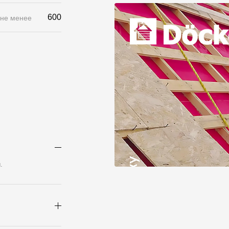
600
 не менее
.