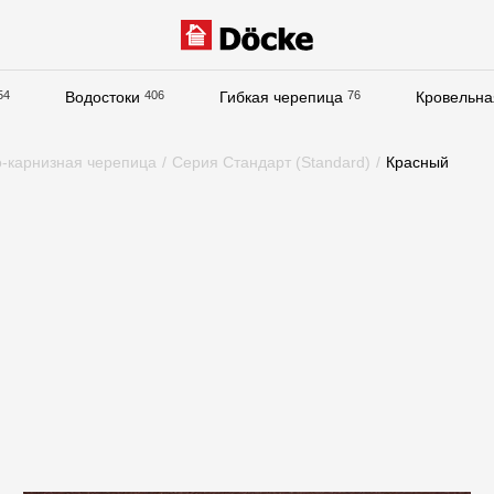
54
Водостоки
406
Гибкая черепица
76
Кровельна
Документация
о-карнизная черепица
/
Серия Стандарт (Standard)
/
Красный
Документация
Инструкции по монтажу
Технические листы
Рекламные материалы
Сертификаты
Гарантии
Чертежи
Текстуры
Фото объектов