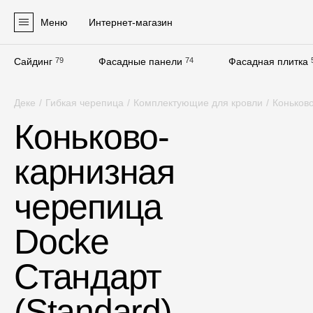
Меню
Интернет-магазин
Сайдинг
79
Фасадные панели
74
Фасадная плитка
Продукция
Деке
/
Гибкая черепица
/
Комплектующие для кровли
/
Коньков
Фасадные материалы
Коньково-
Сайдинг
карнизная
Софиты
Фасадные панели
черепица
Фасадная плитка
Docke
Комплектующие для фасадов
Стандарт
Пленки и мембраны
(Standard),