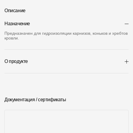
О компании
Описание
Контакты
Назначение
Контроль качества кровли
Предназначен для гидроизоляции карнизов, коньков и хребтов
кровли.
Качество фасадов
Награды
О продукте
Отправка рекламации
Предложения по сотрудничеству
Вакансии
Документация / сертификаты
B2B
Отзывы