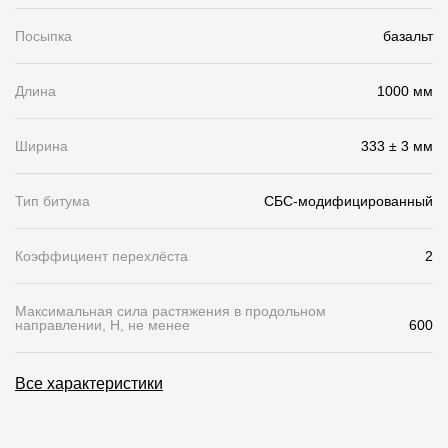
Чертежи
Посыпка
базальт
Текстуры
Длина
1000 мм
Фото объектов
Вопрос-ответ/Faq
Ширина
333 ± 3 мм
Статьи
Тип битума
СБС-модифицированный
Сервисы
Коэффициент перехлёста
2
Конструктор
Максимальная сила растяжения в продольном
направлении, Н, не менее
600
Калькулятор
Цены
Все характеристики
Компания