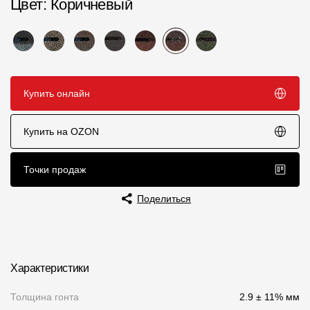
Цвет
: Коричневый
Пластиковые водосточные системы
Металлические водосточные системы
Водосборник
Купить онлайн
Чердачные лестницы
Купить на OZON
Документация
Точки продаж
Документация
Поделиться
Инструкции по монтажу
Технические листы
Рекламные материалы
Характеристики
Сертификаты
Толщина гонта
2.9 ± 11% мм
Гарантии