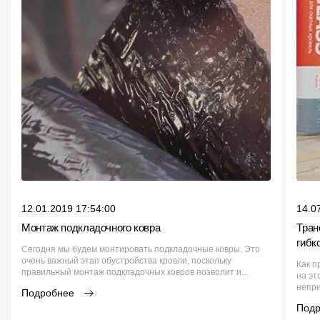
12.01.2019 17:54:00
14.0
Монтаж подкладочного ковра
Тран
гибк
Сегодня мы будем монтировать подкладочные ковры. Это
очень важный этап обустройства кровли, поскольку
Как п
правильный монтаж подкладочных ковров позволит и...
на эт
непри
Подробнее
Под