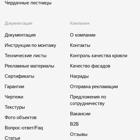
Чердачные лестницы
Где купить?
Документация
Компания
Челябинская область
Документация
О компании
Инструкции по монтажу
Контакты
Технические листы
Контроль качества кровли
Контакты
8 800 100 71 45
site@docke.ru
Рекламные материалы
Качество фасадов
Сертификаты
Награды
Адрес
Гарантии
Отправка рекламации
125212, Россия, Москва, Головинское ш., д. 5, стр. 1
(БЦ "Водный
Чертежи
Предложения по
Режим работы
сотрудничеству
Текстуры
Пн-Пт - 10-19
Вакансии
Сб-Вс - выходной
Фото объектов
B2B
Вопрос-ответ/Faq
Отзывы
Статьи