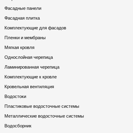
Фасадные панели
О компании
Фасадная плитка
Контакты
Комплектующие для фасадов
Контроль качества кровли
Пленки и мембраны
Качество фасадов
Мягкая кровля
Награды
Однослойная черепица
Ламинированная черепица
Отправка рекламации
Комплектующие к кровле
Предложения по сотрудничеству
Кровельная вентиляция
Вакансии
Водостоки
B2B
Пластиковые водосточные системы
Отзывы
Металлические водосточные системы
Водосборник