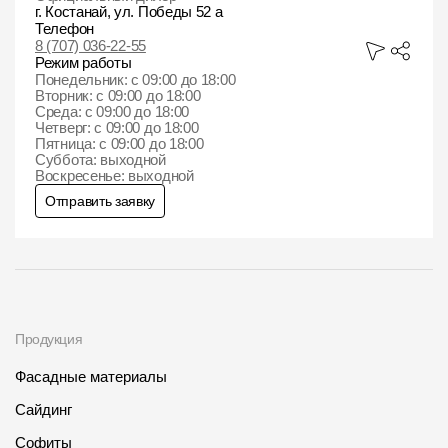
г. Костанай, ул. Победы 52 а
Телефон
Чертежи
8 (707) 036-22-55
Режим работы
Текстуры
Понедельник: с 09:00 до 18:00
Вторник: с 09:00 до 18:00
Фото объектов
Среда: с 09:00 до 18:00
Четверг: с 09:00 до 18:00
Пятница: с 09:00 до 18:00
Вопрос-ответ/Faq
Суббота: выходной
Воскресенье: выходной
Статьи
Отправить заявку
Сервисы
Конструктор
Калькулятор
Продукция
Цены
Фасадные материалы
Сайдинг
Компания
Софиты