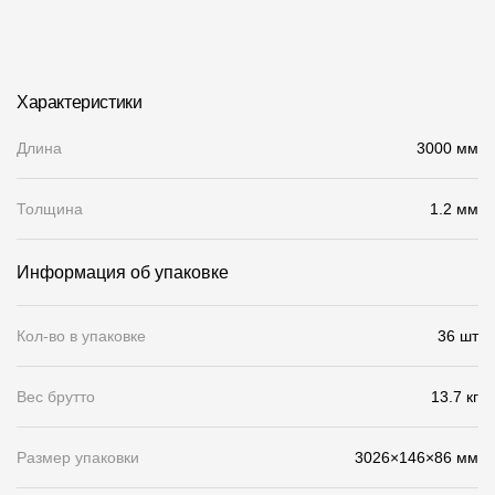
Чертежи
Текстуры
Характеристики
Фото объектов
Длина
3000 мм
Вопрос-ответ/Faq
Статьи
Толщина
1.2 мм
Сервисы
Информация об упаковке
Конструктор
Кол-во в упаковке
36 шт
Калькулятор
Вес брутто
13.7 кг
Цены
Размер упаковки
3026×146×86 мм
Компания