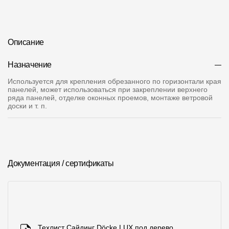
О компании
Контакты
Описание
Контроль качества кровли
Назначение
Качество фасадов
Используется для крепления обрезанного по горизонтали края
панелей, может использоваться при закреплении верхнего
Награды
ряда панелей, отделке оконных проемов, монтаже ветровой
доски и т. п.
Отправка рекламации
Предложения по сотрудничеству
Вакансии
Документация / сертификаты
B2B
Отзывы
Техлист Сайдинг Döcke LUX под дерево