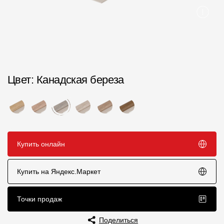
Пластиковые водосточные системы
Металлические водосточные системы
Водосборник
Чердачные лестницы
Цвет
: Канадская береза
Документация
Документация
Купить онлайн
Инструкции по монтажу
Технические листы
Купить на Яндекс.Маркет
Рекламные материалы
Точки продаж
Сертификаты
Поделиться
Гарантии