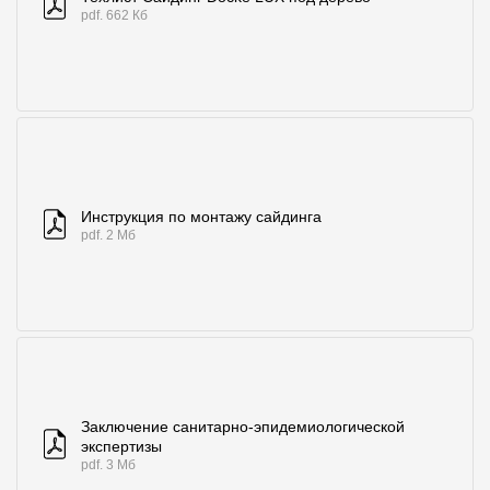
Где купить?
pdf. 662 Кб
Челябинская область
Контакты
Инструкция по монтажу сайдинга
8 800 100 71 45
site@docke.ru
pdf. 2 Мб
Адрес
125212, Россия, Москва, Головинское ш., д. 5, стр. 1
(БЦ "Водный
Режим работы
Пн-Пт - 10-19
Сб-Вс - выходной
Заключение санитарно-эпидемиологической
экспертизы
pdf. 3 Мб