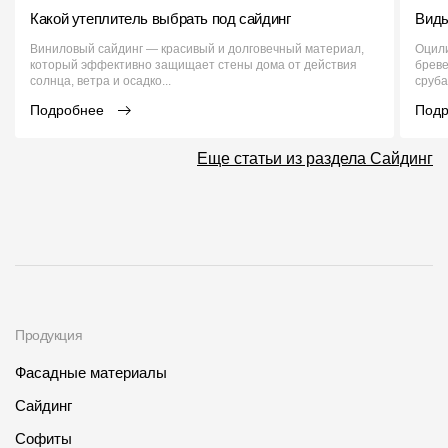
Какой утеплитель выбрать под сайдинг
Виды
Виниловый сайдинг — красивый и долговечный материал,
Оцили
который эффективно защищает стены дома от действия
бреве
солнца, ветра и осадко...
сруба
Подробнее
Под
Еще статьи из раздела Сайдинг
Продукция
Фасадные материалы
Сайдинг
Софиты