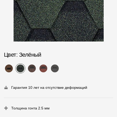
Пластиковые водосточные системы
Металлические водосточные системы
Водосборник
Чердачные лестницы
Документация
Цвет
: Зелёный
Документация
Инструкции по монтажу
Технические листы
Гарантия 10 лет на отсутствие деформаций
Рекламные материалы
Сертификаты
Толщина гонта 2.5 мм
Гарантии