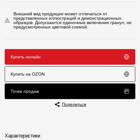
Чертежи
Внешний вид продукции может отличаться от
представленных иллюстраций и демонстрационных
Текстуры
образцов. Допускаются одиночные включения гранул, не
предусмотренных цветовой схемой.
Фото объектов
Вопрос-ответ/Faq
Купить онлайн
Статьи
Купить на OZON
Сервисы
Точки продаж
Конструктор
Калькулятор
Поделиться
Цены
Компания
Характеристики