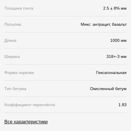
Толщина гонта
2.5 ± 8% мм
О компании
Контакты
Посыпка
Микс: антрацит, базальт
Контроль качества кровли
Длина
1000 мм
Качество фасадов
Награды
Ширина
318+-3 мм
Отправка рекламации
Форма нарезки
Гексагональная
Предложения по сотрудничеству
Вакансии
Тип битума
Окисленный битум
B2B
Коэффициент перехлёста
1.83
Отзывы
Все характеристики