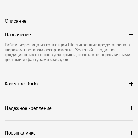
Где купить?
Описание
Челябинская область
Назначение
Гибкая черепица из коллекции Шестигранник представлена в
широком цветовом ассортименте. Зеленый — один из
традиционных оттенков для крыши, сочетается с различными
Контакты
цветами и фактурами фасадов.
8 800 100 71 45
site@docke.ru
Адрес
Качество Docke
125212, Россия, Москва, Головинское ш., д. 5, стр. 1
(БЦ "Водный
Режим работы
Пн-Пт - 10-19
Надежное крепление
Сб-Вс - выходной
Посыпка микс