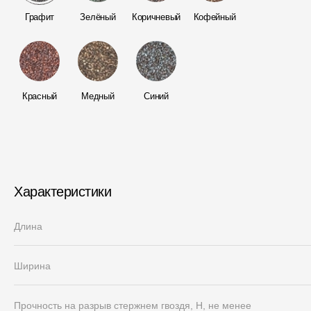
Мягкая кровля
Графит
Зелёный
Коричневый
Кофейный
Однослойная черепица
Ламинированная черепица
Комплектующие к кровле
Красный
Медный
Синий
Кровельная вентиляция
Водостоки
Пластиковые водосточные
системы
Характеристики
Металлические водосточные
системы
Длина
Водосборник
Ширина
Чердачные лестницы
Прочность на разрыв стержнем гвоздя, Н, не менее