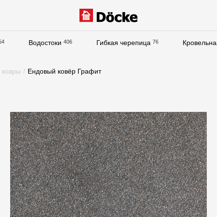
54
Водостоки
406
Гибкая черепица
76
Кровельна
Документация
 ковры
/
Ендовый ковёр Графит
Документация
Инструкции по монтажу
Технические листы
Рекламные материалы
Сертификаты
Гарантии
Чертежи
Текстуры
Фото объектов