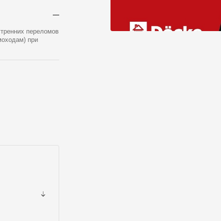
утренних переломов
моходам) при