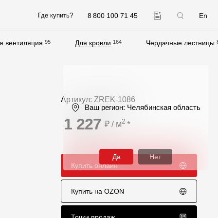
8 800 100 71 45
En
Где купить?
я вентиляция
95
Для кровли
164
Чердачные лестницы
Компания
О компании
Контакты
Артикул: ZREK-1086
Ваш регион:
Челябинская область
Контроль качества кровли
1 227
2
₽ / м
*
Качество фасадов
Награды
Да
Нет
Купить онлайн
Отправка рекламации
Предложения по сотрудничеству
Купить на OZON
Вакансии
B2B
Точки продаж