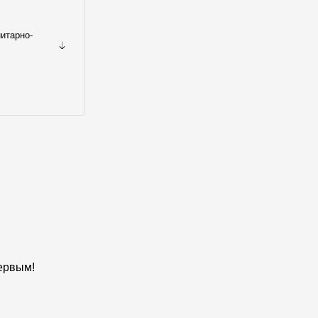
итарно-
первым!