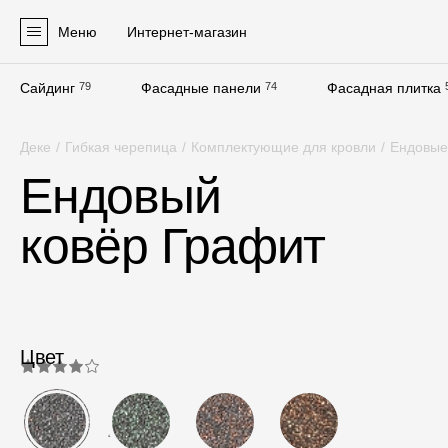
Меню
Интернет-магазин
Сайдинг
79
Фасадные панели
74
Фасадная плитка
Продукция
Деке
/
Гибкая черепица
/
Комплектующие для кровли
/
Ендовые
Фасадные материалы
Ендовый
Сайдинг
ковёр Графит
Софиты
Фасадные панели
Фасадная плитка
Комплектующие для фасадов
Цвет
Пленки и мембраны
4.0