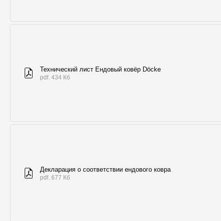
Технический лист Ендовый ковёр Döcke
pdf. 434 Кб
Декларация о соответствии ендового ковра
pdf. 677 Кб