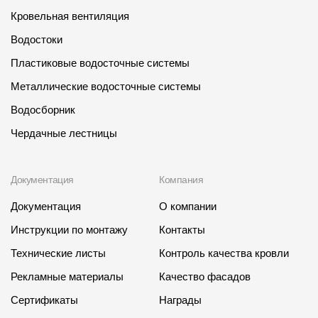
Где купить?
Кровельная вентиляция
Водостоки
Челябинская область
Пластиковые водосточные системы
Металлические водосточные системы
Водосборник
Контакты
Чердачные лестницы
8 800 100 71 45
site@docke.ru
Адрес
Документация
Компания
125212, Россия, Москва, Головинское ш., д. 5, стр. 1
(БЦ "Водный
Документация
О компании
Режим работы
Инструкции по монтажу
Контакты
Пн-Пт - 10-19
Технические листы
Контроль качества кровли
Сб-Вс - выходной
Рекламные материалы
Качество фасадов
Сертификаты
Награды