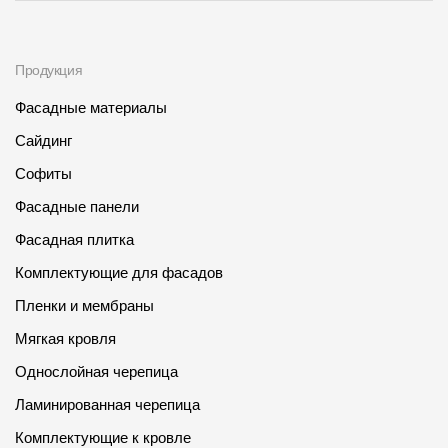
О компании
Продукция
Контакты
Фасадные материалы
Контроль качества кровли
Сайдинг
Качество фасадов
Софиты
Награды
Фасадные панели
Отправка рекламации
Фасадная плитка
Предложения по сотрудничеству
Комплектующие для фасадов
Вакансии
Пленки и мембраны
Мягкая кровля
B2B
Однослойная черепица
Отзывы
Ламинированная черепица
Комплектующие к кровле