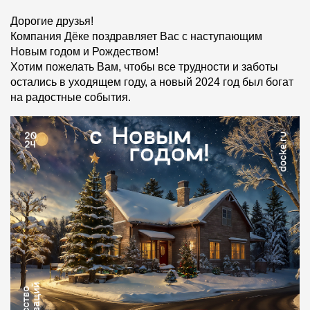
Фасадные панели
Дорогие друзья!
Фасадная плитка
Компания Дёке поздравляет Вас с наступающим
Новым годом и Рождеством!
Комплектующие для фасадов
Хотим пожелать Вам, чтобы все трудности и заботы
остались в уходящем году, а новый 2024 год был богат
на радостные события.
Пленки и мембраны
Мягкая кровля
Однослойная черепица
Ламинированная черепица
Комплектующие к кровле
Кровельная вентиляция
Водостоки