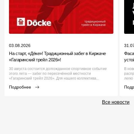
Чертежи
Текстуры
Фото объектов
Вопрос-ответ/Faq
03.08.2026
31.0
На старт, «Дёке»! Традиционный забег в Киржаче
Фаса
Статьи
«Гагаринский трейл 2026»!
усто
30 августа состоится долгожданное спортивное событие
В нов
Сервисы
этого лета — забег по пересечённой местности
распр
«Гагаринский трейл 2026». Для нашего коллектива...
легко
Подробнее
Под
Конструктор
Калькулятор
Все новости
Цены
Компания