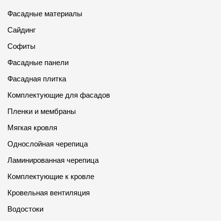
Где купить?
Фасадные материалы
Сайдинг
Челябинская область
Софиты
Фасадные панели
Фасадная плитка
Контакты
Комплектующие для фасадов
8 800 100 71 45
site@docke.ru
Пленки и мембраны
Адрес
Мягкая кровля
125212, Россия, Москва, Головинское ш., д. 5, стр. 1
(БЦ "Водный
Однослойная черепица
Режим работы
Ламинированная черепица
Пн-Пт - 10-19
Комплектующие к кровле
Сб-Вс - выходной
Кровельная вентиляция
Водостоки