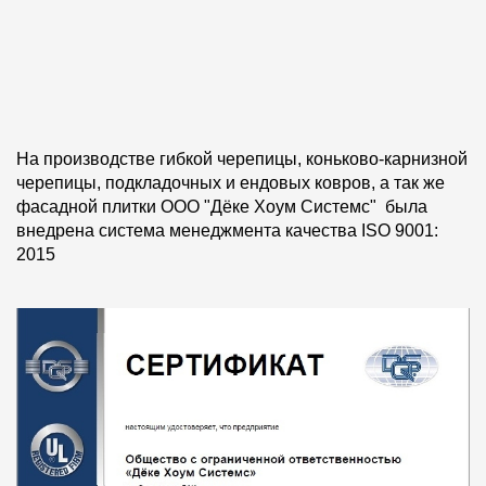
Фасадные панели
Фасадная плитка
Комплектующие для фасадов
На производстве гибкой черепицы, коньково-карнизной
Пленки и мембраны
черепицы, подкладочных и ендовых ковров, а так же
фасадной плитки ООО "Дёке Хоум Системс" была
Мягкая кровля
внедрена система менеджмента качества ISO 9001:
2015
Однослойная черепица
Ламинированная черепица
Комплектующие к кровле
Кровельная вентиляция
Водостоки