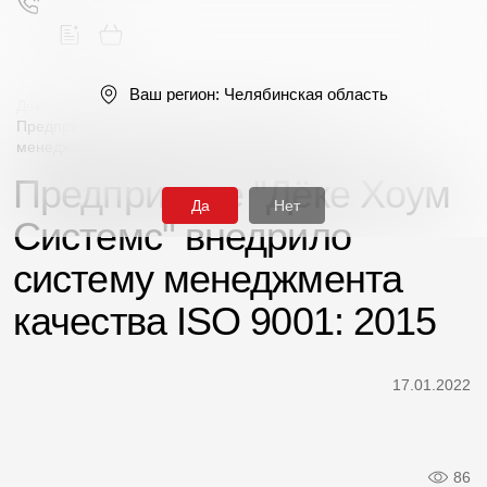
Ваш регион:
Челябинская область
Деке
/
Новости
/
Предприятие "Дёке Хоум Системс" внедрило систему
менеджмента качества ISO 9001: 2015
Поиск
Предприятие "Дёке Хоум
Да
Нет
Системс" внедрило
систему менеджмента
качества ISO 9001: 2015
Продукция
Фасадные материалы
17.01.2022
Сайдинг
Софиты
86