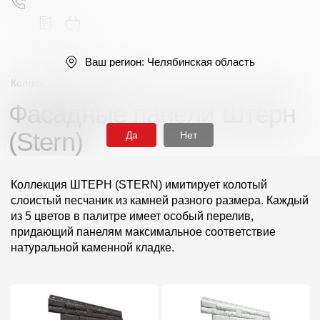
Ваш регион:
Челябинская область
Деке
/
Фасадные панели
/
Серия Премиум (Premium)
/
Коллекция Штерн (Stern)
Фасадные панели Штерн
Поиск
(Stern)
Да
Нет
Коллекция ШТЕРН (STERN) имитирует колотый
слоистый песчаник из камней разного размера. Каждый
Продукция
из 5 цветов в палитре имеет особый перелив,
придающий панелям максимальное соответствие
натуральной каменной кладке.
Фасадные материалы
Сайдинг
Софиты