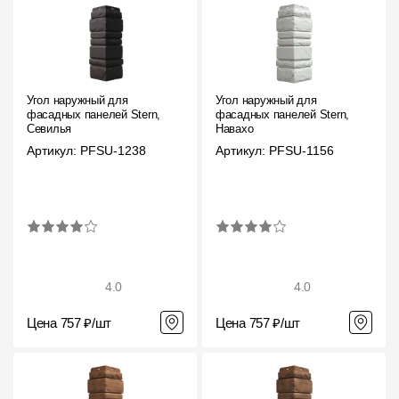
О компании
Контакты
Контроль качества кровли
Угол наружный для
Угол наружный для
фасадных панелей Stern,
фасадных панелей Stern,
Севилья
Навахо
Качество фасадов
Артикул: PFSU-1238
Артикул: PFSU-1156
Награды
Отправка рекламации
Предложения по сотрудничеству
Вакансии
4.0
4.0
B2B
Цена 757 ₽/шт
Цена 757 ₽/шт
Отзывы