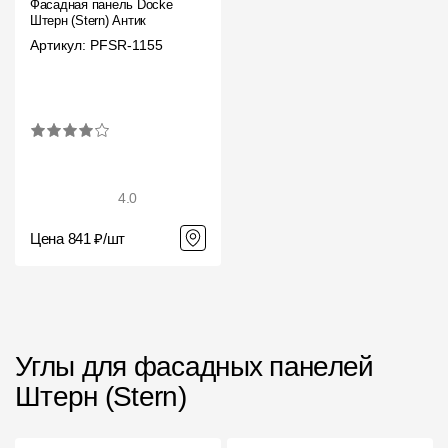
Фасадная панель Docke
Штерн (Stern) Антик
Чертежи
Артикул: PFSR-1155
Текстуры
Фото объектов
Вопрос-ответ/Faq
Статьи
4.0
Цена 841 ₽/шт
Сервисы
Конструктор
Калькулятор
Углы для фасадных панелей
Цены
Штерн (Stern)
Компания