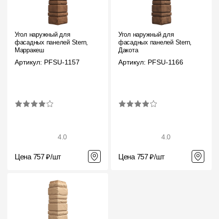
Где купить?
Угол наружный для
Угол наружный для
Челябинская область
фасадных панелей Stern,
фасадных панелей Stern,
Марракеш
Дакота
Артикул: PFSU-1157
Артикул: PFSU-1166
Контакты
8 800 100 71 45
site@docke.ru
Адрес
125212, Россия, Москва, Головинское ш., д. 5, стр. 1
(БЦ "Водный
4.0
4.0
Режим работы
Цена 757 ₽/шт
Цена 757 ₽/шт
Пн-Пт - 10-19
Сб-Вс - выходной