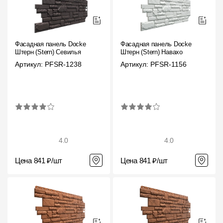
Фасадные панели
Фасадная плитка
Комплектующие для фасадов
Фасадная панель Docke
Фасадная панель Docke
Штерн (Stern) Севилья
Штерн (Stern) Навахо
Артикул: PFSR-1238
Артикул: PFSR-1156
Пленки и мембраны
Мягкая кровля
Однослойная черепица
Ламинированная черепица
4.0
4.0
Комплектующие к кровле
Цена 841 ₽/шт
Цена 841 ₽/шт
Кровельная вентиляция
Водостоки