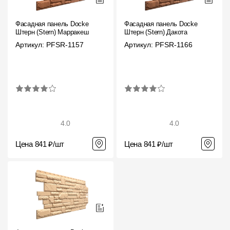
Пластиковые водосточные системы
Металлические водосточные системы
Фасадная панель Docke
Фасадная панель Docke
Штерн (Stern) Марракеш
Штерн (Stern) Дакота
Водосборник
Артикул: PFSR-1157
Артикул: PFSR-1166
Чердачные лестницы
Документация
4.0
4.0
Документация
Цена 841 ₽/шт
Цена 841 ₽/шт
Инструкции по монтажу
Технические листы
Рекламные материалы
Сертификаты
Гарантии